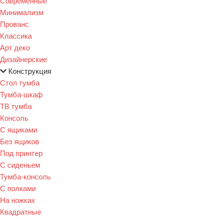
Современные
Минимализм
Прованс
Классика
Арт деко
Дизайнерские
Конструкция
Стол тумба
Тумба-шкаф
ТВ тумба
Консоль
С ящиками
Без ящиков
Под принтер
С сиденьем
Тумба-консоль
С полками
На ножках
Квадратные