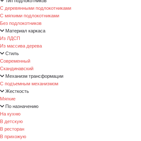
Тип подлокотников
С деревянными подлокотниками
С мягкими подлокотниками
Без подлокотников
Материал каркаса
Из ЛДСП
Из массива дерева
Стиль
Современный
Скандинавский
Механизм трансформации
С подъемным механизмом
Жесткость
Мягкие
По назначению
На кухню
В детскую
В ресторан
В прихожую