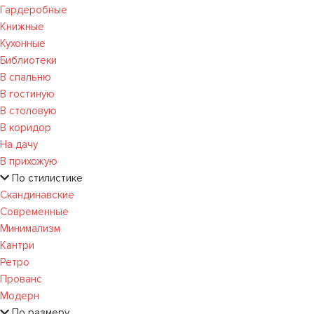
Гардеробные
Книжные
Кухонные
Библиотеки
В спальню
В гостиную
В столовую
В коридор
На дачу
В прихожую
По стилистике
Скандинавские
Современные
Минимализм
Кантри
Ретро
Прованс
Модерн
По размеру