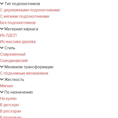
Тип подлокотников
С деревянными подлокотниками
С мягкими подлокотниками
Без подлокотников
Материал каркаса
Из ЛДСП
Из массива дерева
Стиль
Современный
Скандинавский
Механизм трансформации
С подъемным механизмом
Жесткость
Мягкие
По назначению
На кухню
В детскую
В ресторан
В прихожую