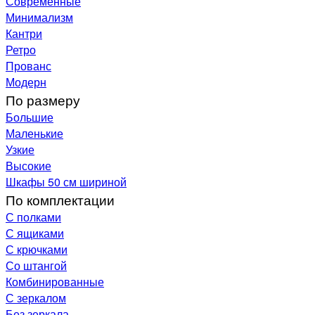
Современные
Минимализм
Кантри
Ретро
Прованс
Модерн
По размеру
Большие
Маленькие
Узкие
Высокие
Шкафы 50 см шириной
По комплектации
С полками
С ящиками
С крючками
Со штангой
Комбинированные
С зеркалом
Без зеркала