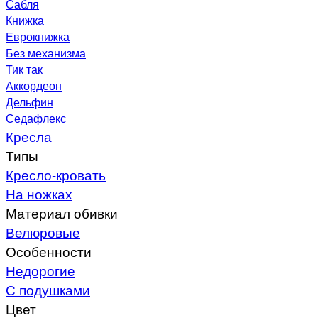
Сабля
Книжка
Еврокнижка
Без механизма
Тик так
Аккордеон
Дельфин
Седафлекс
Кресла
Типы
Кресло-кровать
На ножках
Материал обивки
Велюровые
Особенности
Недорогие
С подушками
Цвет