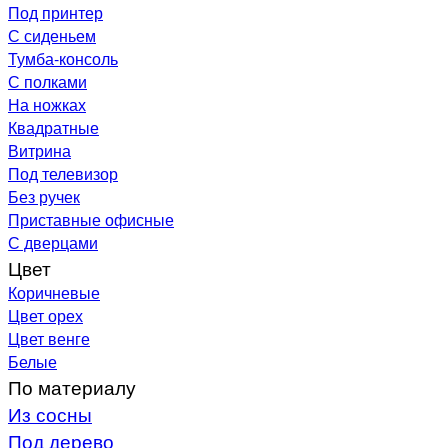
Под принтер
С сиденьем
Тумба-консоль
С полками
На ножках
Квадратные
Витрина
Под телевизор
Без ручек
Приставные офисные
С дверцами
Цвет
Коричневые
Цвет орех
Цвет венге
Белые
По материалу
Из сосны
Под дерево