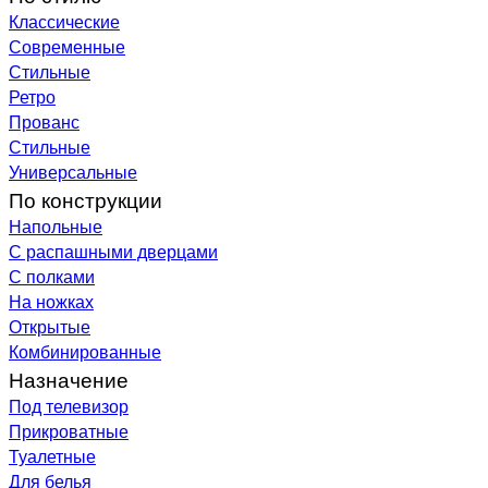
Классические
Современные
Стильные
Ретро
Прованс
Стильные
Универсальные
По конструкции
Напольные
С распашными дверцами
С полками
На ножках
Открытые
Комбинированные
Назначение
Под телевизор
Прикроватные
Туалетные
Для белья