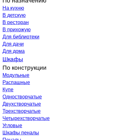
На кухню
В детскую
В ресторан
В прихожую
Для библиотеки
Для дачи
Для дома
Шкафы
По конструкции
Модульные
Распашные
Купе
Одностворчатые
Двухстворчатые
Трехстворчатые
Четырехстворчатые
Угловые
Шкафы пеналы
Пеналы