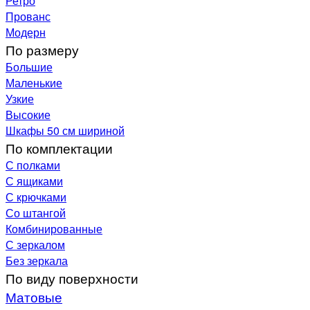
Ретро
Прованс
Модерн
По размеру
Большие
Маленькие
Узкие
Высокие
Шкафы 50 см шириной
По комплектации
С полками
С ящиками
С крючками
Со штангой
Комбинированные
С зеркалом
Без зеркала
По виду поверхности
Матовые