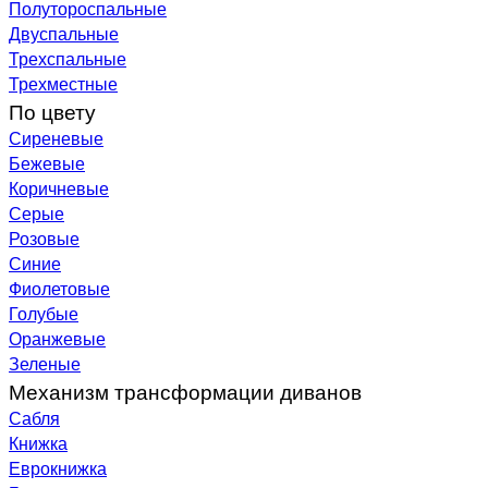
Полутороспальные
Двуспальные
Трехспальные
Трехместные
По цвету
Сиреневые
Бежевые
Коричневые
Серые
Розовые
Синие
Фиолетовые
Голубые
Оранжевые
Зеленые
Механизм трансформации диванов
Сабля
Книжка
Еврокнижка