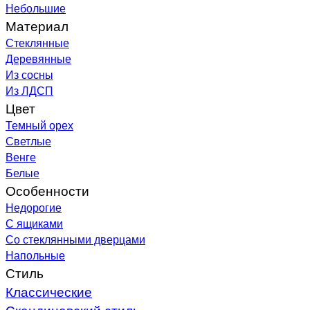
Небольшие
Материал
Стеклянные
Деревянные
Из сосны
Из ЛДСП
Цвет
Темный орех
Светлые
Венге
Белые
Особенности
Недорогие
С ящиками
Со стеклянными дверцами
Напольные
Стиль
Классические
Скандинавский стиль