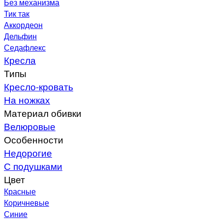
Без механизма
Тик так
Аккордеон
Дельфин
Седафлекс
Кресла
Типы
Кресло-кровать
На ножках
Материал обивки
Велюровые
Особенности
Недорогие
С подушками
Цвет
Красные
Коричневые
Синие