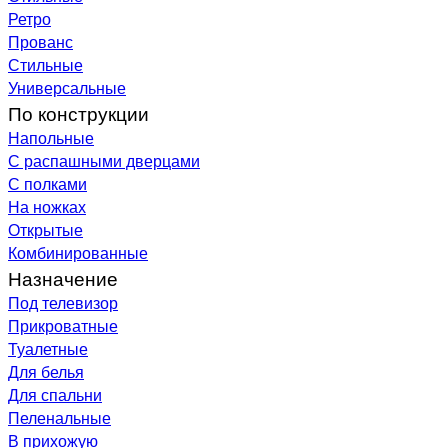
Ретро
Прованс
Стильные
Универсальные
По конструкции
Напольные
С распашными дверцами
С полками
На ножках
Открытые
Комбинированные
Назначение
Под телевизор
Прикроватные
Туалетные
Для белья
Для спальни
Пеленальные
В прихожую