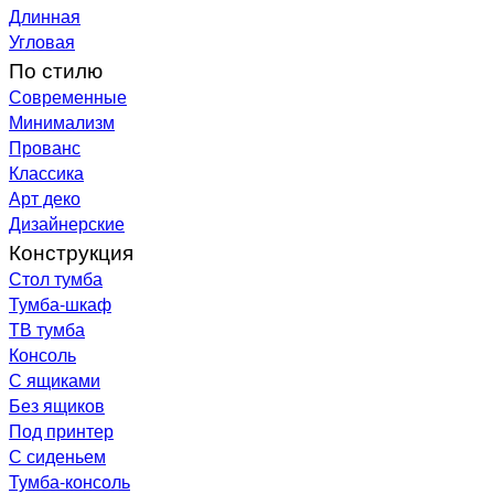
Длинная
Угловая
По стилю
Современные
Минимализм
Прованс
Классика
Арт деко
Дизайнерские
Конструкция
Стол тумба
Тумба-шкаф
ТВ тумба
Консоль
С ящиками
Без ящиков
Под принтер
С сиденьем
Тумба-консоль