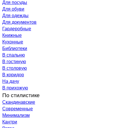
Для посуды
Для обуви
Для одежды
Для документов
Гардеробные
Книжные
Кухонные
Библиотеки
В спальню
В гостиную
В столовую
В коридор
На дачу
В прихожую
По стилистике
Скандинавские
Современные
Минимализм
Кантри