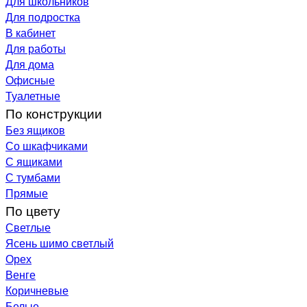
Для школьников
Для подростка
В кабинет
Для работы
Для дома
Офисные
Туалетные
По конструкции
Без ящиков
Со шкафчиками
С ящиками
С тумбами
Прямые
По цвету
Светлые
Ясень шимо светлый
Орех
Венге
Коричневые
Белые