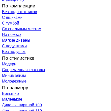
По комплекции
Без подлокотников
С ящиками
С тумбой
Со спальным местом
На ножках
Мягкие диваны
С подушками
Без подушек
По стилистике
Модерн
Современная классика
Минимализм
Молодежные
По размеру
Большие
Маленькие
Диваны шириной 100
Диваны шириной 110