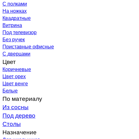
С полками
На ножках
Квадратные
Витрина
Под телевизор
Без ручек
Приставные офисные
С дверцами
Цвет
Коричневые
Цвет орех
Цвет венге
Белые
По материалу
Из сосны
Под дерево
Столы
Назначение