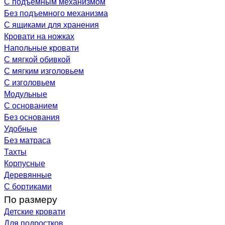
С подъемным механизмом
Без подъемного механизма
С ящиками для хранения
Кровати на ножках
Напольные кровати
С мягкой обивкой
С мягким изголовьем
С изголовьем
Модульные
С основанием
Без основания
Удобные
Без матраса
Тахты
Корпусные
Деревянные
С бортиками
По размеру
Детские кровати
Для подростков