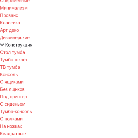
Современные
Минимализм
Прованс
Классика
Арт деко
Дизайнерские
Конструкция
Стол тумба
Тумба-шкаф
ТВ тумба
Консоль
С ящиками
Без ящиков
Под принтер
С сиденьем
Тумба-консоль
С полками
На ножках
Квадратные