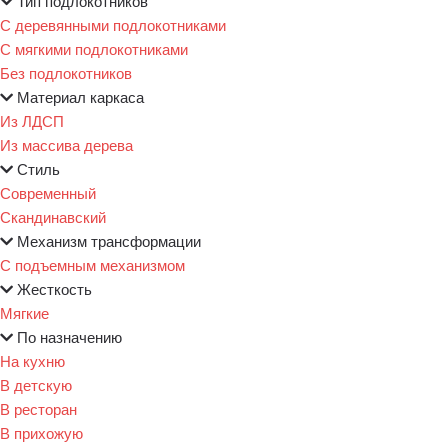
Тип подлокотников
С деревянными подлокотниками
С мягкими подлокотниками
Без подлокотников
Материал каркаса
Из ЛДСП
Из массива дерева
Стиль
Современный
Скандинавский
Механизм трансформации
С подъемным механизмом
Жесткость
Мягкие
По назначению
На кухню
В детскую
В ресторан
В прихожую