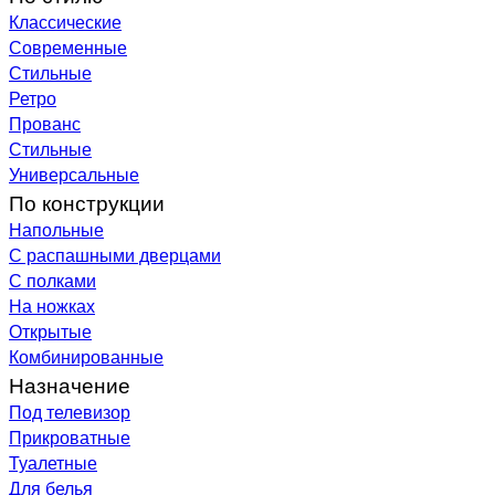
Классические
Современные
Стильные
Ретро
Прованс
Стильные
Универсальные
По конструкции
Напольные
С распашными дверцами
С полками
На ножках
Открытые
Комбинированные
Назначение
Под телевизор
Прикроватные
Туалетные
Для белья