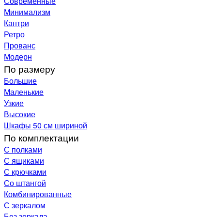
Современные
Минимализм
Кантри
Ретро
Прованс
Модерн
По размеру
Большие
Маленькие
Узкие
Высокие
Шкафы 50 см шириной
По комплектации
С полками
С ящиками
С крючками
Со штангой
Комбинированные
С зеркалом
Без зеркала