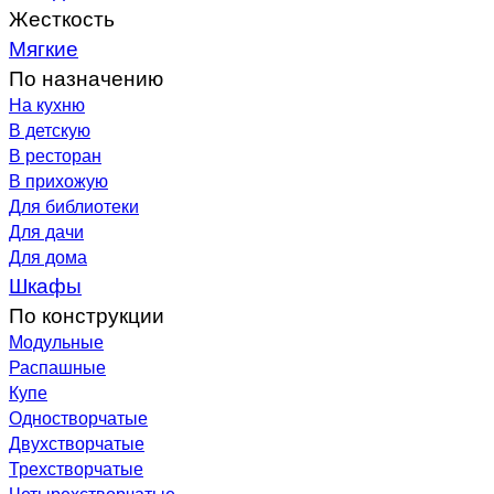
Жесткость
Мягкие
По назначению
На кухню
В детскую
В ресторан
В прихожую
Для библиотеки
Для дачи
Для дома
Шкафы
По конструкции
Модульные
Распашные
Купе
Одностворчатые
Двухстворчатые
Трехстворчатые
Четырехстворчатые