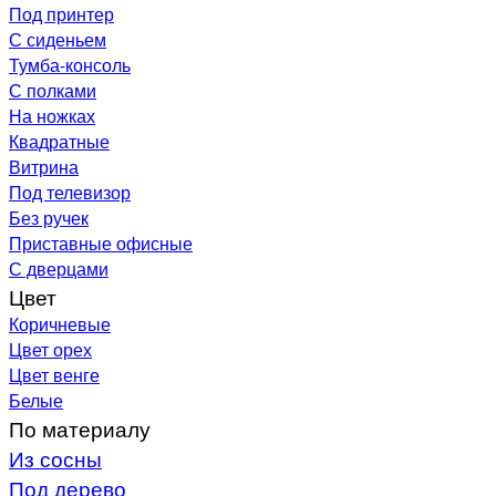
Под принтер
С сиденьем
Тумба-консоль
С полками
На ножках
Квадратные
Витрина
Под телевизор
Без ручек
Приставные офисные
С дверцами
Цвет
Коричневые
Цвет орех
Цвет венге
Белые
По материалу
Из сосны
Под дерево