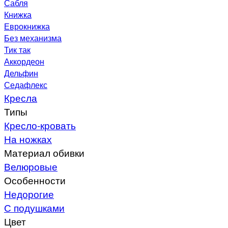
Сабля
Книжка
Еврокнижка
Без механизма
Тик так
Аккордеон
Дельфин
Седафлекс
Кресла
Типы
Кресло-кровать
На ножках
Материал обивки
Велюровые
Особенности
Недорогие
С подушками
Цвет