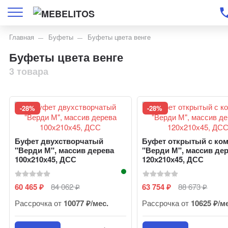
Главная
Буфеты
Буфеты цвета венге
Буфеты цвета венге
3 товара
-28%
-28%
Буфет двухстворчатый
Буфет открытый с ко
"Верди М", массив дерева
"Верди М", массив де
100х210х45, ДСС
120х210х45, ДСС
60 465
84 062
63 754
88 673
₽
₽
₽
₽
Рассрочка от
10077 ₽/мес.
Рассрочка от
10625 ₽/м