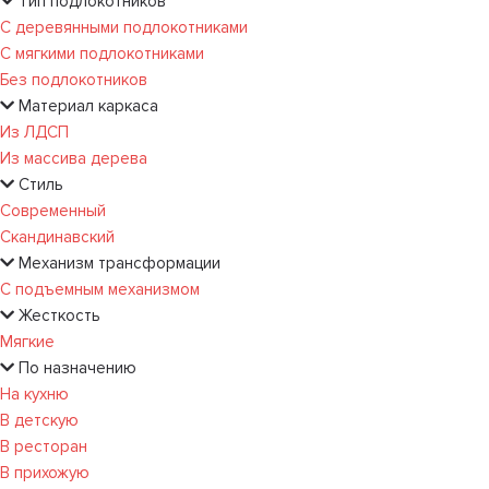
Тип подлокотников
С деревянными подлокотниками
С мягкими подлокотниками
Без подлокотников
Материал каркаса
Из ЛДСП
Из массива дерева
Стиль
Современный
Скандинавский
Механизм трансформации
С подъемным механизмом
Жесткость
Мягкие
По назначению
На кухню
В детскую
В ресторан
В прихожую