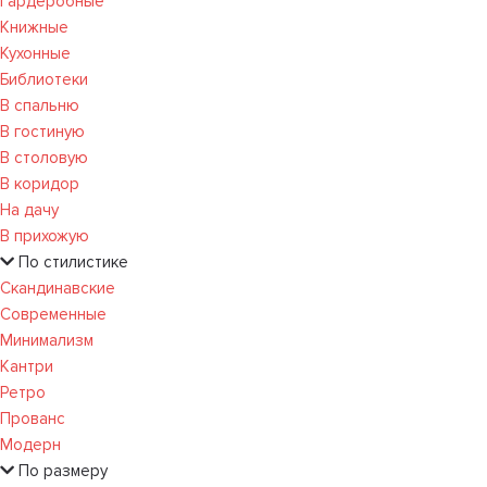
Гардеробные
Книжные
Кухонные
Библиотеки
В спальню
В гостиную
В столовую
В коридор
На дачу
В прихожую
По стилистике
Скандинавские
Современные
Минимализм
Кантри
Ретро
Прованс
Модерн
По размеру