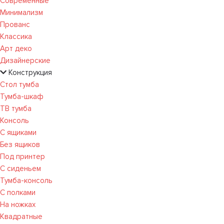
Современные
Минимализм
Прованс
Классика
Арт деко
Дизайнерские
Конструкция
Стол тумба
Тумба-шкаф
ТВ тумба
Консоль
С ящиками
Без ящиков
Под принтер
С сиденьем
Тумба-консоль
С полками
На ножках
Квадратные