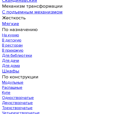
Скандинавский
Механизм трансформации
С подъемным механизмом
Жесткость
Мягкие
По назначению
На кухню
В детскую
В ресторан
В прихожую
Для библиотеки
Для дачи
Для дома
Шкафы
По конструкции
Модульные
Распашные
Купе
Одностворчатые
Двухстворчатые
Трехстворчатые
Четырехстворчатые