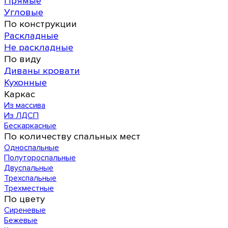
Прямые
Угловые
По конструкции
Раскладные
Не раскладные
По виду
Диваны кровати
Кухонные
Каркас
Из массива
Из ЛДСП
Бескаркасные
По количеству спальных мест
Односпальные
Полутороспальные
Двуспальные
Трехспальные
Трехместные
По цвету
Сиреневые
Бежевые