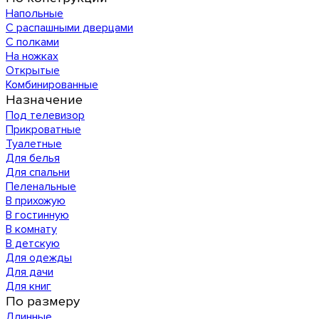
Напольные
С распашными дверцами
С полками
На ножках
Открытые
Комбинированные
Назначение
Под телевизор
Прикроватные
Туалетные
Для белья
Для спальни
Пеленальные
В прихожую
В гостинную
В комнату
В детскую
Для одежды
Для дачи
Для книг
По размеру
Длинные