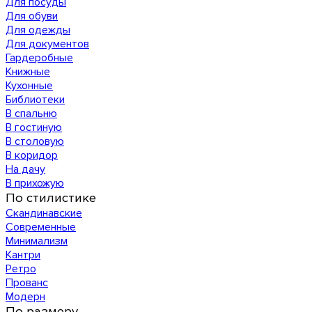
Для посуды
Для обуви
Для одежды
Для документов
Гардеробные
Книжные
Кухонные
Библиотеки
В спальню
В гостиную
В столовую
В коридор
На дачу
В прихожую
По стилистике
Скандинавские
Современные
Минимализм
Кантри
Ретро
Прованс
Модерн
По размеру