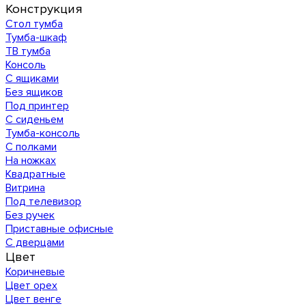
Конструкция
Стол тумба
Тумба-шкаф
ТВ тумба
Консоль
С ящиками
Без ящиков
Под принтер
С сиденьем
Тумба-консоль
С полками
На ножках
Квадратные
Витрина
Под телевизор
Без ручек
Приставные офисные
С дверцами
Цвет
Коричневые
Цвет орех
Цвет венге