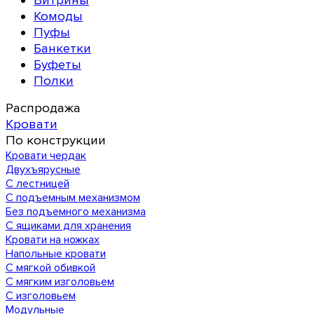
Витрины
Комоды
Пуфы
Банкетки
Буфеты
Полки
Распродажа
Кровати
По конструкции
Кровати чердак
Двухъярусные
С лестницей
С подъемным механизмом
Без подъемного механизма
С ящиками для хранения
Кровати на ножках
Напольные кровати
С мягкой обивкой
С мягким изголовьем
С изголовьем
Модульные