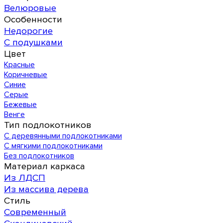
Велюровые
Особенности
Недорогие
С подушками
Цвет
Красные
Коричневые
Синие
Серые
Бежевые
Венге
Тип подлокотников
С деревянными подлокотниками
С мягкими подлокотниками
Без подлокотников
Материал каркаса
Из ЛДСП
Из массива дерева
Стиль
Современный