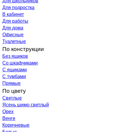
Для школьников
Для подростка
В кабинет
Для работы
Для дома
Офисные
Туалетные
По конструкции
Без ящиков
Со шкафчиками
С ящиками
С тумбами
Прямые
По цвету
Светлые
Ясень шимо светлый
Орех
Венге
Коричневые
Белые