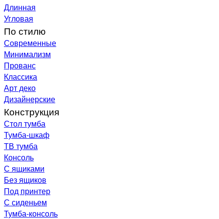
Длинная
Угловая
По стилю
Современные
Минимализм
Прованс
Классика
Арт деко
Дизайнерские
Конструкция
Стол тумба
Тумба-шкаф
ТВ тумба
Консоль
С ящиками
Без ящиков
Под принтер
С сиденьем
Тумба-консоль