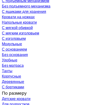
С подъемным механизмом
Без подъемного механизма
С ящиками для хранения
Кровати на ножках
Напольные кровати
С мягкой обивкой
С мягким изголовьем
С изголовьем
Модульные
С основанием
Без основания
Удобные
Без матраса
Тахты
Корпусные
Деревянные
С бортиками
По размеру
Детские кровати
Для подростков