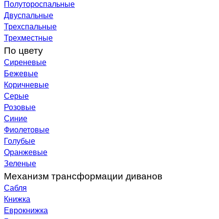
Полутороспальные
Двуспальные
Трехспальные
Трехместные
По цвету
Сиреневые
Бежевые
Коричневые
Серые
Розовые
Синие
Фиолетовые
Голубые
Оранжевые
Зеленые
Механизм трансформации диванов
Сабля
Книжка
Еврокнижка