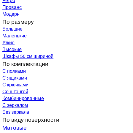
Ретро
Прованс
Модерн
По размеру
Большие
Маленькие
Узкие
Высокие
Шкафы 50 см шириной
По комплектации
С полками
С ящиками
С крючками
Со штангой
Комбинированные
С зеркалом
Без зеркала
По виду поверхности
Матовые