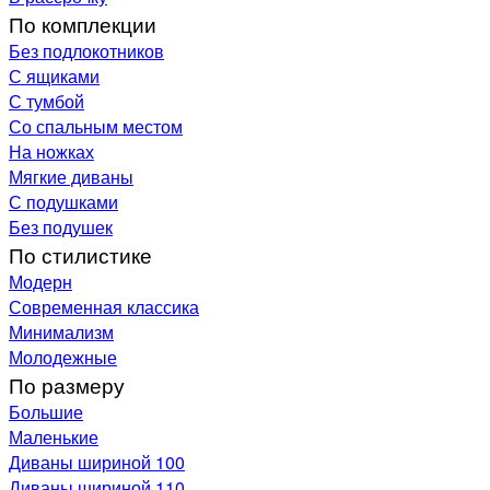
По комплекции
Без подлокотников
С ящиками
С тумбой
Со спальным местом
На ножках
Мягкие диваны
С подушками
Без подушек
По стилистике
Модерн
Современная классика
Минимализм
Молодежные
По размеру
Большие
Маленькие
Диваны шириной 100
Диваны шириной 110