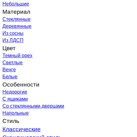
Небольшие
Материал
Стеклянные
Деревянные
Из сосны
Из ЛДСП
Цвет
Темный орех
Светлые
Венге
Белые
Особенности
Недорогие
С ящиками
Со стеклянными дверцами
Напольные
Стиль
Классические
Скандинавский стиль