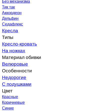
Без механизма
Тик так
Аккордеон
Дельфин
Седафлекс
Кресла
Типы
Кресло-кровать
На ножках
Материал обивки
Велюровые
Особенности
Недорогие
С подушками
Цвет
Красные
Коричневые
Синие