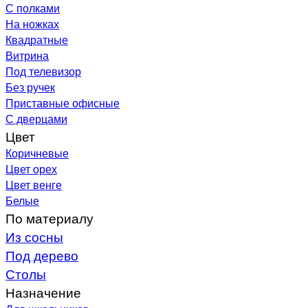
С полками
На ножках
Квадратные
Витрина
Под телевизор
Без ручек
Приставные офисные
С дверцами
Цвет
Коричневые
Цвет орех
Цвет венге
Белые
По материалу
Из сосны
Под дерево
Столы
Назначение