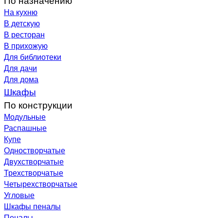
На кухню
В детскую
В ресторан
В прихожую
Для библиотеки
Для дачи
Для дома
Шкафы
По конструкции
Модульные
Распашные
Купе
Одностворчатые
Двухстворчатые
Трехстворчатые
Четырехстворчатые
Угловые
Шкафы пеналы
Пеналы