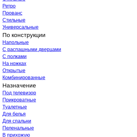
Ретро
Прованс
Стильные
Универсальные
По конструкции
Напольные
С распашными дверцами
С полками
На ножках
Открытые
Комбинированные
Назначение
Под телевизор
Прикроватные
Туалетные
Для белья
Для спальни
Пеленальные
В прихожую