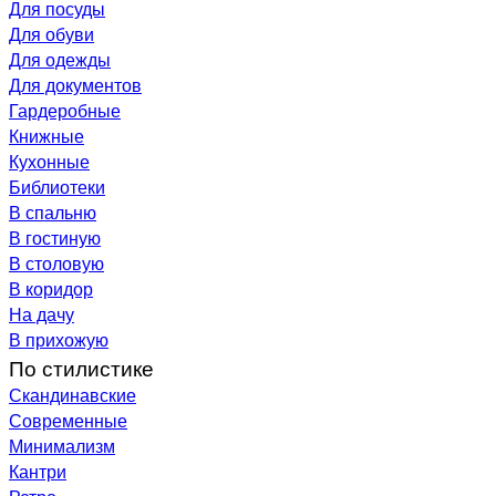
Для посуды
Для обуви
Для одежды
Для документов
Гардеробные
Книжные
Кухонные
Библиотеки
В спальню
В гостиную
В столовую
В коридор
На дачу
В прихожую
По стилистике
Скандинавские
Современные
Минимализм
Кантри