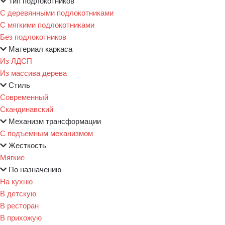
Тип подлокотников
С деревянными подлокотниками
С мягкими подлокотниками
Без подлокотников
Материал каркаса
Из ЛДСП
Из массива дерева
Стиль
Современный
Скандинавский
Механизм трансформации
С подъемным механизмом
Жесткость
Мягкие
По назначению
На кухню
В детскую
В ресторан
В прихожую