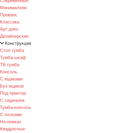
Современные
Минимализм
Прованс
Классика
Арт деко
Дизайнерские
Конструкция
Стол тумба
Тумба-шкаф
ТВ тумба
Консоль
С ящиками
Без ящиков
Под принтер
С сиденьем
Тумба-консоль
С полками
На ножках
Квадратные