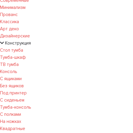
Современные
Минимализм
Прованс
Классика
Арт деко
Дизайнерские
Конструкция
Стол тумба
Тумба-шкаф
ТВ тумба
Консоль
С ящиками
Без ящиков
Под принтер
С сиденьем
Тумба-консоль
С полками
На ножках
Квадратные