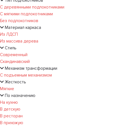
Тип подлокотников
С деревянными подлокотниками
С мягкими подлокотниками
Без подлокотников
Материал каркаса
Из ЛДСП
Из массива дерева
Стиль
Современный
Скандинавский
Механизм трансформации
С подъемным механизмом
Жесткость
Мягкие
По назначению
На кухню
В детскую
В ресторан
В прихожую