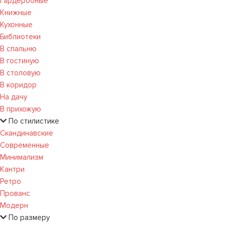
Гардеробные
Книжные
Кухонные
Библиотеки
В спальню
В гостиную
В столовую
В коридор
На дачу
В прихожую
По стилистике
Скандинавские
Современные
Минимализм
Кантри
Ретро
Прованс
Модерн
По размеру