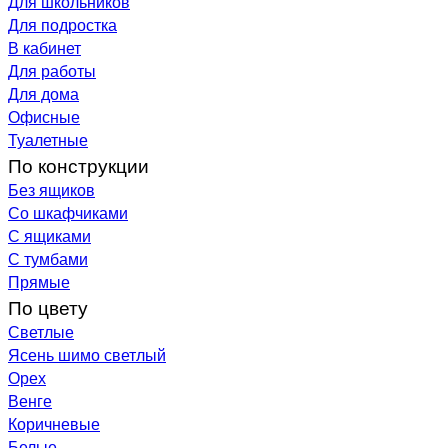
Для школьников
Для подростка
В кабинет
Для работы
Для дома
Офисные
Туалетные
По конструкции
Без ящиков
Со шкафчиками
С ящиками
С тумбами
Прямые
По цвету
Светлые
Ясень шимо светлый
Орех
Венге
Коричневые
Белые