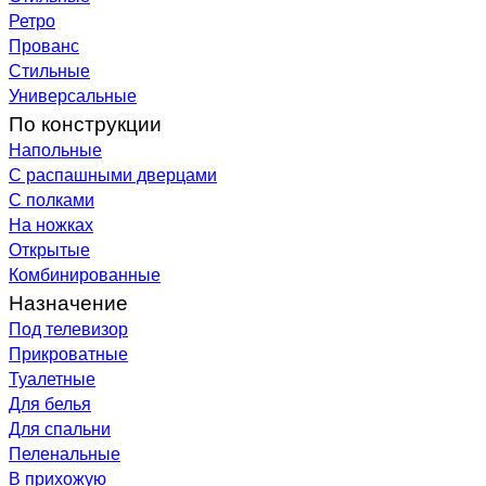
Ретро
Прованс
Стильные
Универсальные
По конструкции
Напольные
С распашными дверцами
С полками
На ножках
Открытые
Комбинированные
Назначение
Под телевизор
Прикроватные
Туалетные
Для белья
Для спальни
Пеленальные
В прихожую