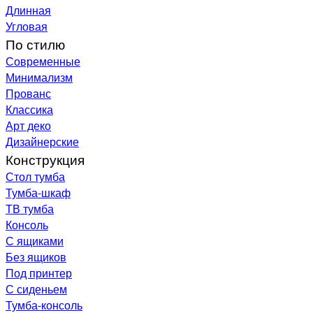
Длинная
Угловая
По стилю
Современные
Минимализм
Прованс
Классика
Арт деко
Дизайнерские
Конструкция
Стол тумба
Тумба-шкаф
ТВ тумба
Консоль
С ящиками
Без ящиков
Под принтер
С сиденьем
Тумба-консоль