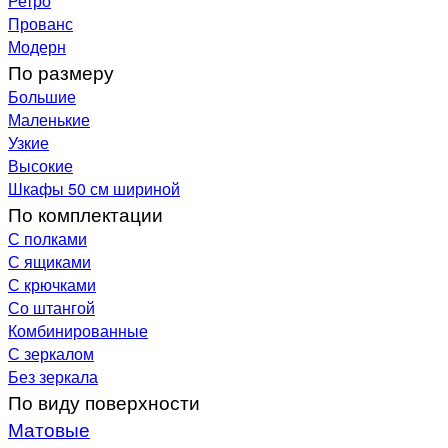
Ретро
Прованс
Модерн
По размеру
Большие
Маленькие
Узкие
Высокие
Шкафы 50 см шириной
По комплектации
С полками
С ящиками
С крючками
Со штангой
Комбинированные
С зеркалом
Без зеркала
По виду поверхности
Матовые