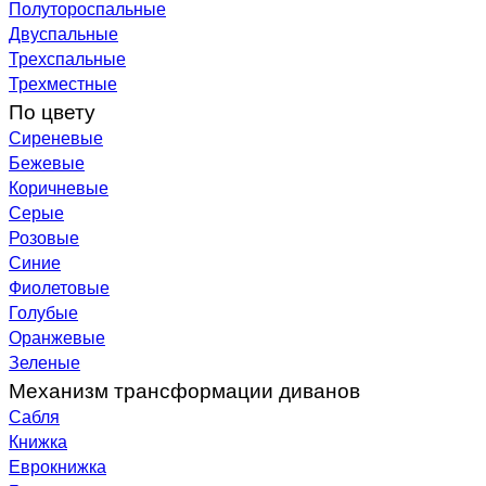
Полутороспальные
Двуспальные
Трехспальные
Трехместные
По цвету
Сиреневые
Бежевые
Коричневые
Серые
Розовые
Синие
Фиолетовые
Голубые
Оранжевые
Зеленые
Механизм трансформации диванов
Сабля
Книжка
Еврокнижка