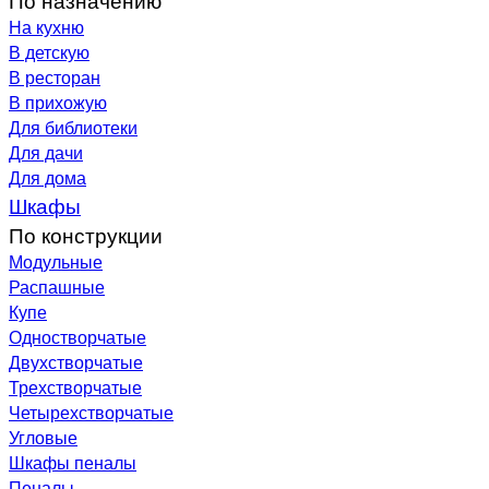
На кухню
В детскую
В ресторан
В прихожую
Для библиотеки
Для дачи
Для дома
Шкафы
По конструкции
Модульные
Распашные
Купе
Одностворчатые
Двухстворчатые
Трехстворчатые
Четырехстворчатые
Угловые
Шкафы пеналы
Пеналы