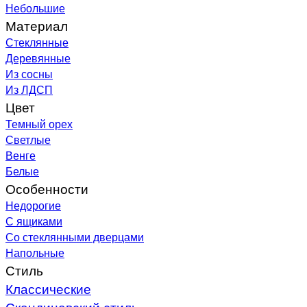
Небольшие
Материал
Стеклянные
Деревянные
Из сосны
Из ЛДСП
Цвет
Темный орех
Светлые
Венге
Белые
Особенности
Недорогие
С ящиками
Со стеклянными дверцами
Напольные
Стиль
Классические
Скандинавский стиль