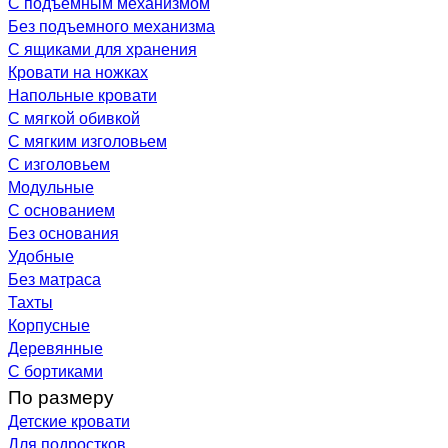
С подъемным механизмом
Без подъемного механизма
С ящиками для хранения
Кровати на ножках
Напольные кровати
С мягкой обивкой
С мягким изголовьем
С изголовьем
Модульные
С основанием
Без основания
Удобные
Без матраса
Тахты
Корпусные
Деревянные
С бортиками
По размеру
Детские кровати
Для подростков