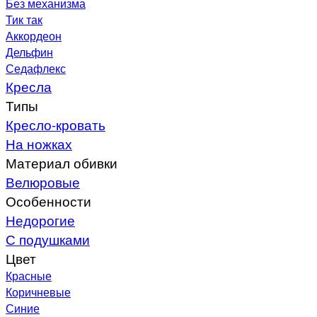
Без механизма
Тик так
Аккордеон
Дельфин
Седафлекс
Кресла
Типы
Кресло-кровать
На ножках
Материал обивки
Велюровые
Особенности
Недорогие
С подушками
Цвет
Красные
Коричневые
Синие