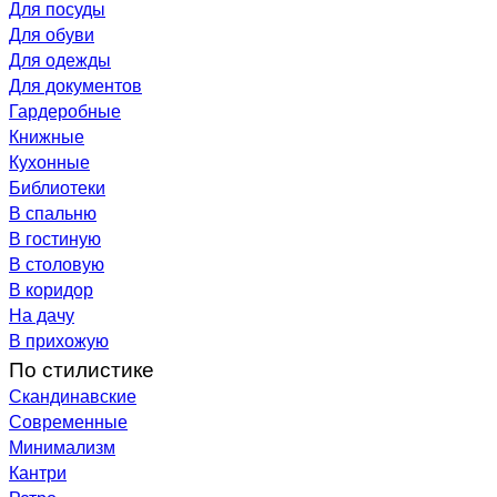
Для посуды
Для обуви
Для одежды
Для документов
Гардеробные
Книжные
Кухонные
Библиотеки
В спальню
В гостиную
В столовую
В коридор
На дачу
В прихожую
По стилистике
Скандинавские
Современные
Минимализм
Кантри