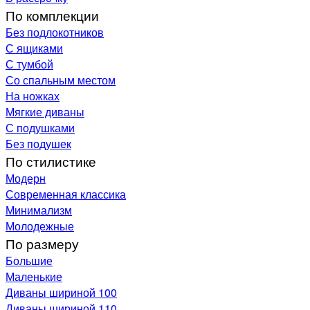
По комплекции
Без подлокотников
С ящиками
С тумбой
Со спальным местом
На ножках
Мягкие диваны
С подушками
Без подушек
По стилистике
Модерн
Современная классика
Минимализм
Молодежные
По размеру
Большие
Маленькие
Диваны шириной 100
Диваны шириной 110