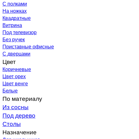
С полками
На ножках
Квадратные
Витрина
Под телевизор
Без ручек
Приставные офисные
С дверцами
Цвет
Коричневые
Цвет орех
Цвет венге
Белые
По материалу
Из сосны
Под дерево
Столы
Назначение