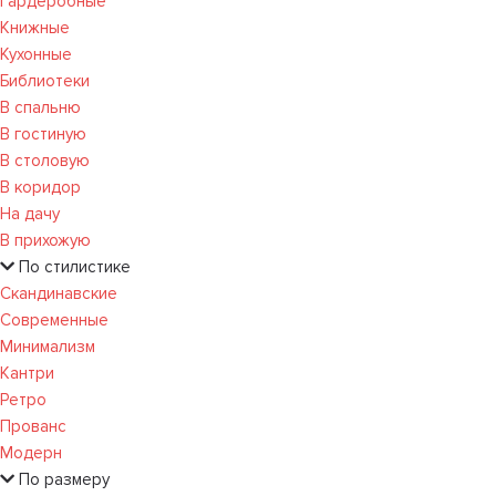
Гардеробные
Книжные
Кухонные
Библиотеки
В спальню
В гостиную
В столовую
В коридор
На дачу
В прихожую
По стилистике
Скандинавские
Современные
Минимализм
Кантри
Ретро
Прованс
Модерн
По размеру