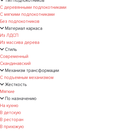
Тип подлокотников
С деревянными подлокотниками
С мягкими подлокотниками
Без подлокотников
Материал каркаса
Из ЛДСП
Из массива дерева
Стиль
Современный
Скандинавский
Механизм трансформации
С подъемным механизмом
Жесткость
Мягкие
По назначению
На кухню
В детскую
В ресторан
В прихожую