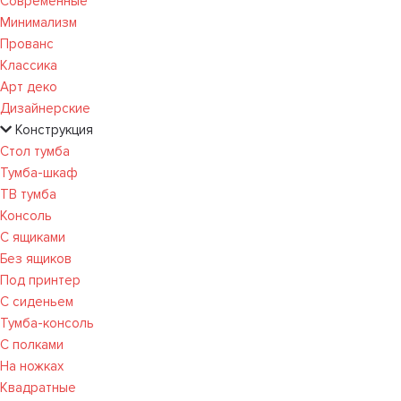
Современные
Минимализм
Прованс
Классика
Арт деко
Дизайнерские
Конструкция
Стол тумба
Тумба-шкаф
ТВ тумба
Консоль
С ящиками
Без ящиков
Под принтер
С сиденьем
Тумба-консоль
С полками
На ножках
Квадратные