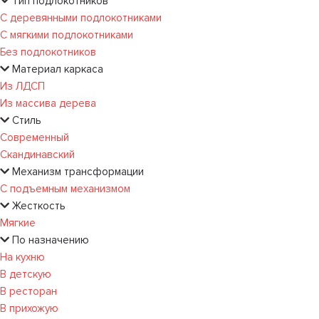
Тип подлокотников
С деревянными подлокотниками
С мягкими подлокотниками
Без подлокотников
Материал каркаса
Из ЛДСП
Из массива дерева
Стиль
Современный
Скандинавский
Механизм трансформации
С подъемным механизмом
Жесткость
Мягкие
По назначению
На кухню
В детскую
В ресторан
В прихожую