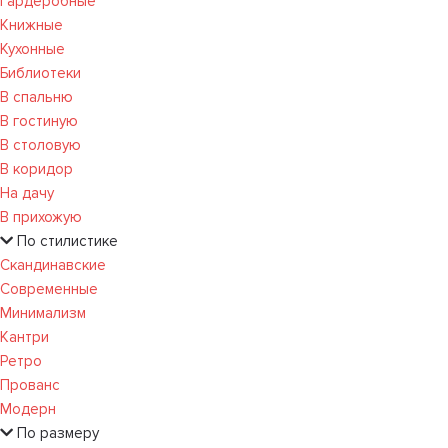
Гардеробные
Книжные
Кухонные
Библиотеки
В спальню
В гостиную
В столовую
В коридор
На дачу
В прихожую
По стилистике
Скандинавские
Современные
Минимализм
Кантри
Ретро
Прованс
Модерн
По размеру