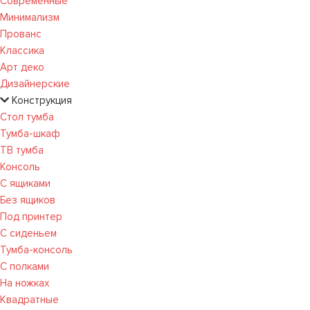
Современные
Минимализм
Прованс
Классика
Арт деко
Дизайнерские
Конструкция
Стол тумба
Тумба-шкаф
ТВ тумба
Консоль
С ящиками
Без ящиков
Под принтер
С сиденьем
Тумба-консоль
С полками
На ножках
Квадратные