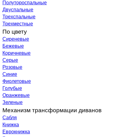
Полутороспальные
Двуспальные
Трехспальные
Трехместные
По цвету
Сиреневые
Бежевые
Коричневые
Серые
Розовые
Синие
Фиолетовые
Голубые
Оранжевые
Зеленые
Механизм трансформации диванов
Сабля
Книжка
Еврокнижка