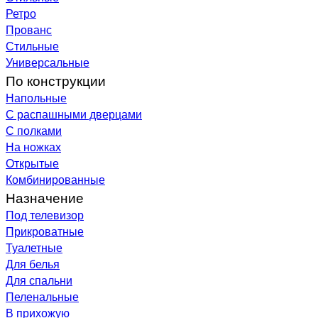
Ретро
Прованс
Стильные
Универсальные
По конструкции
Напольные
С распашными дверцами
С полками
На ножках
Открытые
Комбинированные
Назначение
Под телевизор
Прикроватные
Туалетные
Для белья
Для спальни
Пеленальные
В прихожую