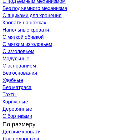
С подъемным механизмом
Без подъемного механизма
С ящиками для хранения
Кровати на ножках
Напольные кровати
С мягкой обивкой
С мягким изголовьем
С изголовьем
Модульные
С основанием
Без основания
Удобные
Без матраса
Тахты
Корпусные
Деревянные
С бортиками
По размеру
Детские кровати
Для подростков