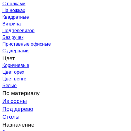
С полками
На ножках
Квадратные
Витрина
Под телевизор
Без ручек
Приставные офисные
С дверцами
Цвет
Коричневые
Цвет орех
Цвет венге
Белые
По материалу
Из сосны
Под дерево
Столы
Назначение