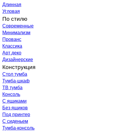
Длинная
Угловая
По стилю
Современные
Минимализм
Прованс
Классика
Арт деко
Дизайнерские
Конструкция
Стол тумба
Тумба-шкаф
ТВ тумба
Консоль
С ящиками
Без ящиков
Под принтер
С сиденьем
Тумба-консоль