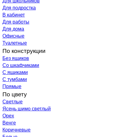
Для школьников
Для подростка
В кабинет
Для работы
Для дома
Офисные
Туалетные
По конструкции
Без ящиков
Со шкафчиками
С ящиками
С тумбами
Прямые
По цвету
Светлые
Ясень шимо светлый
Орех
Венге
Коричневые
Белые