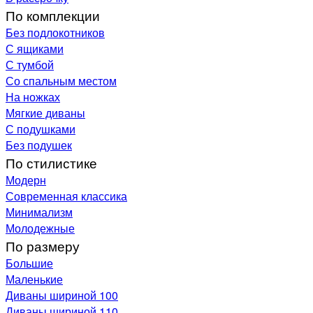
По комплекции
Без подлокотников
С ящиками
С тумбой
Со спальным местом
На ножках
Мягкие диваны
С подушками
Без подушек
По стилистике
Модерн
Современная классика
Минимализм
Молодежные
По размеру
Большие
Маленькие
Диваны шириной 100
Диваны шириной 110