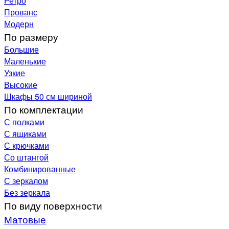
Ретро
Прованс
Модерн
По размеру
Большие
Маленькие
Узкие
Высокие
Шкафы 50 см шириной
По комплектации
С полками
С ящиками
С крючками
Со штангой
Комбинированные
С зеркалом
Без зеркала
По виду поверхности
Матовые