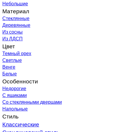
Небольшие
Материал
Стеклянные
Деревянные
Из сосны
Из ЛДСП
Цвет
Темный орех
Светлые
Венге
Белые
Особенности
Недорогие
С ящиками
Со стеклянными дверцами
Напольные
Стиль
Классические
Скандинавский стиль