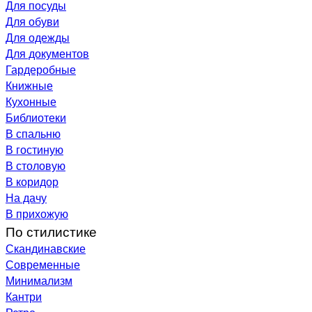
Для посуды
Для обуви
Для одежды
Для документов
Гардеробные
Книжные
Кухонные
Библиотеки
В спальню
В гостиную
В столовую
В коридор
На дачу
В прихожую
По стилистике
Скандинавские
Современные
Минимализм
Кантри