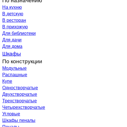
На кухню
В детскую
В ресторан
В прихожую
Для библиотеки
Для дачи
Для дома
Шкафы
По конструкции
Модульные
Распашные
Купе
Одностворчатые
Двухстворчатые
Трехстворчатые
Четырехстворчатые
Угловые
Шкафы пеналы
Пеналы