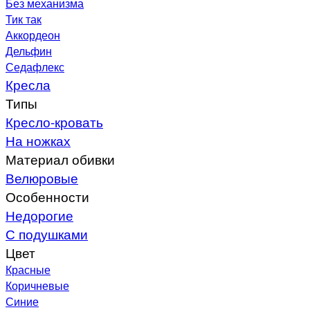
Без механизма
Тик так
Аккордеон
Дельфин
Седафлекс
Кресла
Типы
Кресло-кровать
На ножках
Материал обивки
Велюровые
Особенности
Недорогие
С подушками
Цвет
Красные
Коричневые
Синие