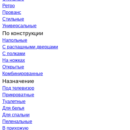
Ретро
Прованс
Стильные
Универсальные
По конструкции
Напольные
С распашными дверцами
С полками
На ножках
Открытые
Комбинированные
Назначение
Под телевизор
Прикроватные
Туалетные
Для белья
Для спальни
Пеленальные
В прихожую