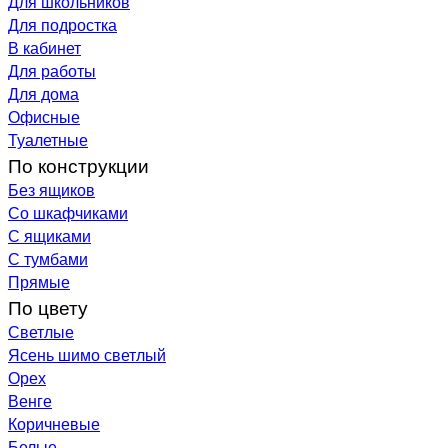
Для школьников
Для подростка
В кабинет
Для работы
Для дома
Офисные
Туалетные
По конструкции
Без ящиков
Со шкафчиками
С ящиками
С тумбами
Прямые
По цвету
Светлые
Ясень шимо светлый
Орех
Венге
Коричневые
Белые