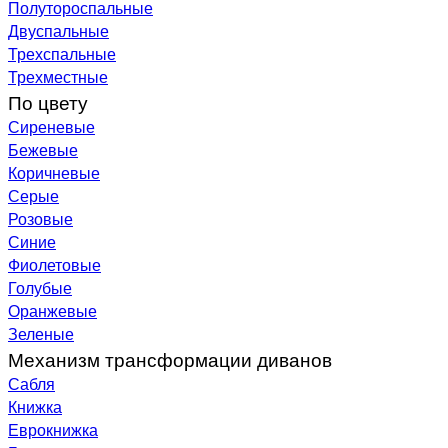
Полутороспальные
Двуспальные
Трехспальные
Трехместные
По цвету
Сиреневые
Бежевые
Коричневые
Серые
Розовые
Синие
Фиолетовые
Голубые
Оранжевые
Зеленые
Механизм трансформации диванов
Сабля
Книжка
Еврокнижка