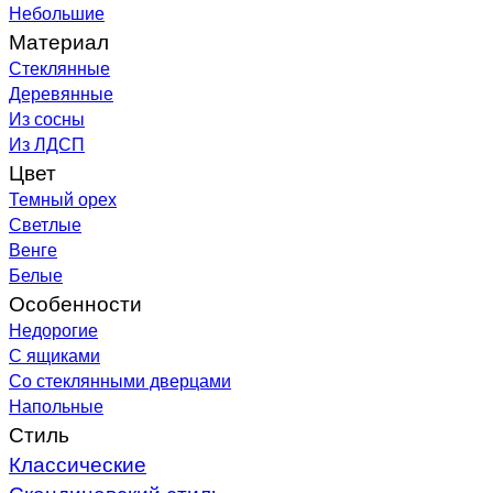
Небольшие
Материал
Стеклянные
Деревянные
Из сосны
Из ЛДСП
Цвет
Темный орех
Светлые
Венге
Белые
Особенности
Недорогие
С ящиками
Со стеклянными дверцами
Напольные
Стиль
Классические
Скандинавский стиль