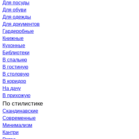
Для посуды
Для обуви
Для одежды
Для документов
Гардеробные
Книжные
Кухонные
Библиотеки
В спальню
В гостиную
В столовую
В коридор
На дачу
В прихожую
По стилистике
Скандинавские
Современные
Минимализм
Кантри