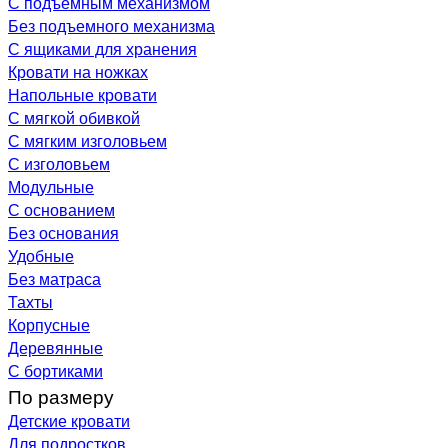
С подъемным механизмом
Без подъемного механизма
С ящиками для хранения
Кровати на ножках
Напольные кровати
С мягкой обивкой
С мягким изголовьем
С изголовьем
Модульные
С основанием
Без основания
Удобные
Без матраса
Тахты
Корпусные
Деревянные
С бортиками
По размеру
Детские кровати
Для подростков