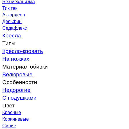
Без механизма
Тик так
Аккордеон
Дельфин
Седафлекс
Кресла
Типы
Кресло-кровать
На ножках
Материал обивки
Велюровые
Особенности
Недорогие
С подушками
Цвет
Красные
Коричневые
Синие