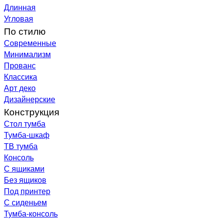
Длинная
Угловая
По стилю
Современные
Минимализм
Прованс
Классика
Арт деко
Дизайнерские
Конструкция
Стол тумба
Тумба-шкаф
ТВ тумба
Консоль
С ящиками
Без ящиков
Под принтер
С сиденьем
Тумба-консоль