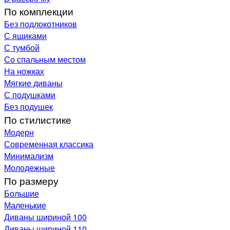
По комплекции
Без подлокотников
С ящиками
С тумбой
Со спальным местом
На ножках
Мягкие диваны
С подушками
Без подушек
По стилистике
Модерн
Современная классика
Минимализм
Молодежные
По размеру
Большие
Маленькие
Диваны шириной 100
Диваны шириной 110