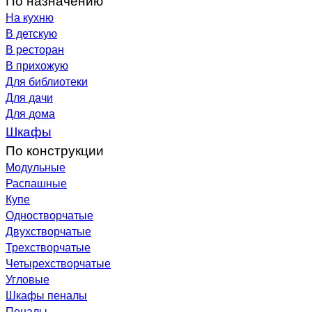
На кухню
В детскую
В ресторан
В прихожую
Для библиотеки
Для дачи
Для дома
Шкафы
По конструкции
Модульные
Распашные
Купе
Одностворчатые
Двухстворчатые
Трехстворчатые
Четырехстворчатые
Угловые
Шкафы пеналы
Пеналы