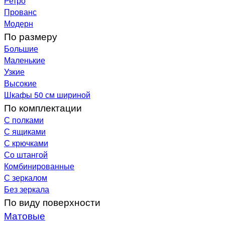
Ретро
Прованс
Модерн
По размеру
Большие
Маленькие
Узкие
Высокие
Шкафы 50 см шириной
По комплектации
С полками
С ящиками
С крючками
Со штангой
Комбинированные
С зеркалом
Без зеркала
По виду поверхности
Матовые