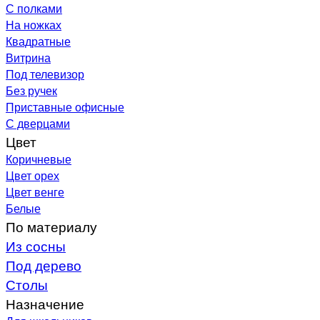
С полками
На ножках
Квадратные
Витрина
Под телевизор
Без ручек
Приставные офисные
С дверцами
Цвет
Коричневые
Цвет орех
Цвет венге
Белые
По материалу
Из сосны
Под дерево
Столы
Назначение