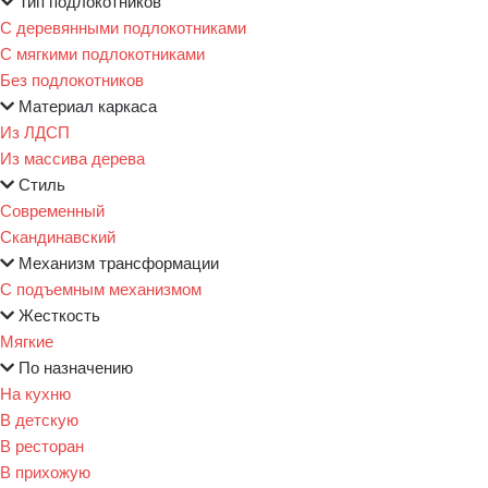
Тип подлокотников
С деревянными подлокотниками
С мягкими подлокотниками
Без подлокотников
Материал каркаса
Из ЛДСП
Из массива дерева
Стиль
Современный
Скандинавский
Механизм трансформации
С подъемным механизмом
Жесткость
Мягкие
По назначению
На кухню
В детскую
В ресторан
В прихожую