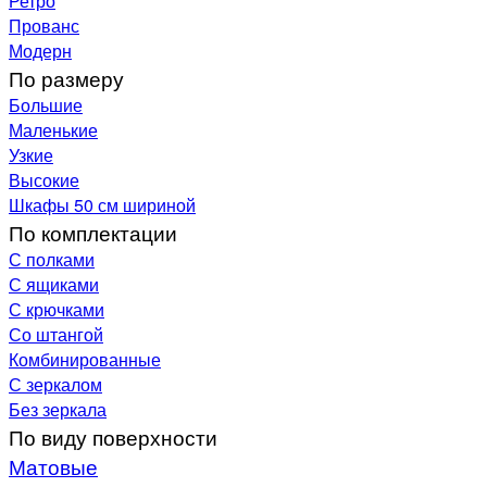
Ретро
Прованс
Модерн
По размеру
Большие
Маленькие
Узкие
Высокие
Шкафы 50 см шириной
По комплектации
С полками
С ящиками
С крючками
Со штангой
Комбинированные
С зеркалом
Без зеркала
По виду поверхности
Матовые