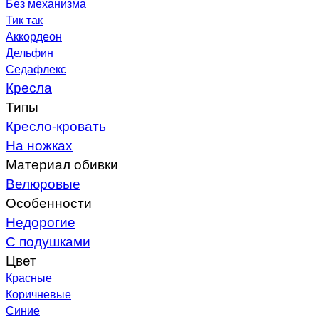
Без механизма
Тик так
Аккордеон
Дельфин
Седафлекс
Кресла
Типы
Кресло-кровать
На ножках
Материал обивки
Велюровые
Особенности
Недорогие
С подушками
Цвет
Красные
Коричневые
Синие