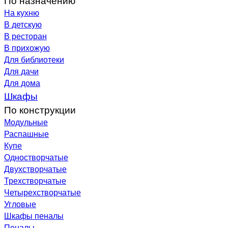
На кухню
В детскую
В ресторан
В прихожую
Для библиотеки
Для дачи
Для дома
Шкафы
По конструкции
Модульные
Распашные
Купе
Одностворчатые
Двухстворчатые
Трехстворчатые
Четырехстворчатые
Угловые
Шкафы пеналы
Пеналы