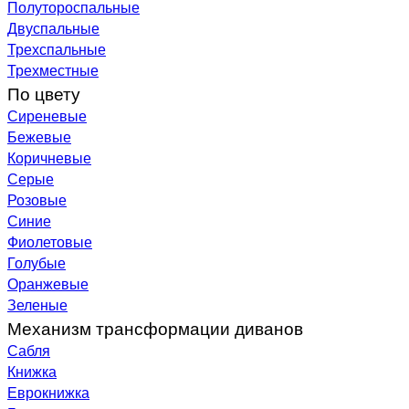
Полутороспальные
Двуспальные
Трехспальные
Трехместные
По цвету
Сиреневые
Бежевые
Коричневые
Серые
Розовые
Синие
Фиолетовые
Голубые
Оранжевые
Зеленые
Механизм трансформации диванов
Сабля
Книжка
Еврокнижка