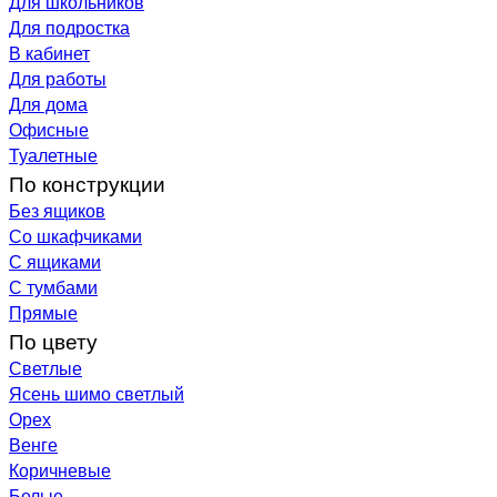
Для школьников
Для подростка
В кабинет
Для работы
Для дома
Офисные
Туалетные
По конструкции
Без ящиков
Со шкафчиками
С ящиками
С тумбами
Прямые
По цвету
Светлые
Ясень шимо светлый
Орех
Венге
Коричневые
Белые