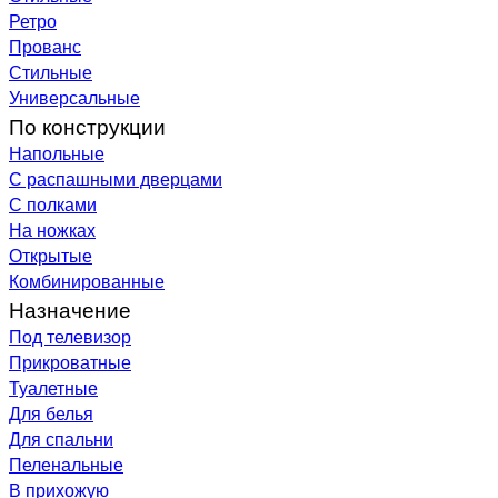
Ретро
Прованс
Стильные
Универсальные
По конструкции
Напольные
С распашными дверцами
С полками
На ножках
Открытые
Комбинированные
Назначение
Под телевизор
Прикроватные
Туалетные
Для белья
Для спальни
Пеленальные
В прихожую