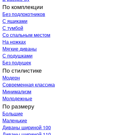
По комплекции
Без подлокотников
С ящиками
С тумбой
Со спальным местом
На ножках
Мягкие диваны
С подушками
Без подушек
По стилистике
Модерн
Современная классика
Минимализм
Молодежные
По размеру
Большие
Маленькие
Диваны шириной 100
Диваны шириной 110