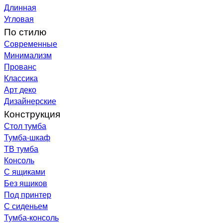
Длинная
Угловая
По стилю
Современные
Минимализм
Прованс
Классика
Арт деко
Дизайнерские
Конструкция
Стол тумба
Тумба-шкаф
ТВ тумба
Консоль
С ящиками
Без ящиков
Под принтер
С сиденьем
Тумба-консоль