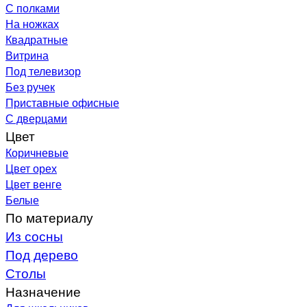
С полками
На ножках
Квадратные
Витрина
Под телевизор
Без ручек
Приставные офисные
С дверцами
Цвет
Коричневые
Цвет орех
Цвет венге
Белые
По материалу
Из сосны
Под дерево
Столы
Назначение