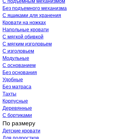
С подъемным механизмом
Без подъемного механизма
С ящиками для хранения
Кровати на ножках
Напольные кровати
С мягкой обивкой
С мягким изголовьем
С изголовьем
Модульные
С основанием
Без основания
Удобные
Без матраса
Тахты
Корпусные
Деревянные
С бортиками
По размеру
Детские кровати
Для подростков