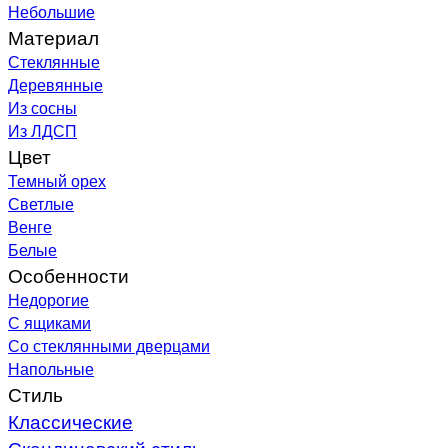
Небольшие
Материал
Стеклянные
Деревянные
Из сосны
Из ЛДСП
Цвет
Темный орех
Светлые
Венге
Белые
Особенности
Недорогие
С ящиками
Со стеклянными дверцами
Напольные
Стиль
Классические
Скандинавский стиль