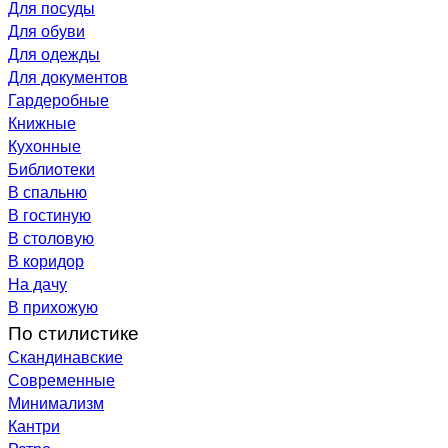
Для посуды
Для обуви
Для одежды
Для документов
Гардеробные
Книжные
Кухонные
Библиотеки
В спальню
В гостиную
В столовую
В коридор
На дачу
В прихожую
По стилистике
Скандинавские
Современные
Минимализм
Кантри