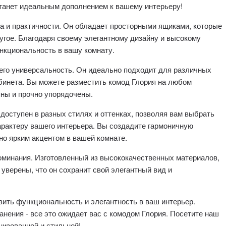
танет идеальным дополнением к вашему интерьеру!
ва и практичности. Он обладает просторными ящиками, которые
угое. Благодаря своему элегантному дизайну и высокому
ункциональность в вашу комнату.
его универсальность. Он идеально подходит для различных
абинета. Вы можете разместить комод Глория на любом
пны и прочно упорядочены.
доступен в разных стилях и оттенках, позволяя вам выбрать
арактеру вашего интерьера. Вы создадите гармоничную
но ярким акцентом в вашей комнате.
оминания. Изготовленный из высококачественных материалов,
уверены, что он сохранит свой элегантный вид и
вить функциональность и элегантность в ваш интерьер.
анения - все это ожидает вас с комодом Глория. Посетите наш
низованной и стильной!