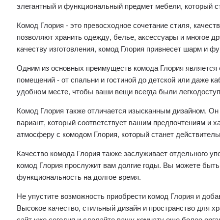
элегантный и функциональный предмет мебели, который с
Комод Глория - это превосходное сочетание стиля, качест
позволяют хранить одежду, белье, аксессуары и многое др
качеству изготовления, комод Глория привнесет шарм и ф
Одним из основных преимуществ комода Глория является 
помещений - от спальни и гостиной до детской или даже к
удобном месте, чтобы ваши вещи всегда были легкодосту
Комод Глория также отличается изысканным дизайном. Он 
вариант, который соответствует вашим предпочтениям и х
атмосферу с комодом Глория, который станет действитель
Качество комода Глория также заслуживает отдельного уп
комод Глория прослужит вам долгие годы. Вы можете быть 
функциональность на долгое время.
Не упустите возможность приобрести комод Глория и доба
Высокое качество, стильный дизайн и пространство для хр
сайт уже сегодня и сделайте вашу комнату еще более орга