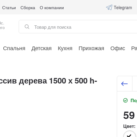
Статьи
Сборка
О компании
Telegram
йс.
его
Спальня
Детская
Кухня
Прихожая
Офис
Р
сив дерева 1500 х 500 h-
Под
59
Цвет: