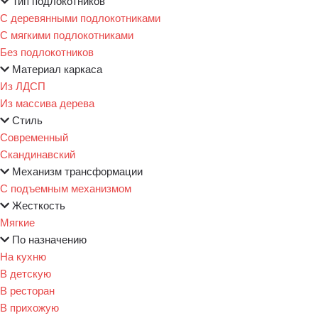
Тип подлокотников
С деревянными подлокотниками
С мягкими подлокотниками
Без подлокотников
Материал каркаса
Из ЛДСП
Из массива дерева
Стиль
Современный
Скандинавский
Механизм трансформации
С подъемным механизмом
Жесткость
Мягкие
По назначению
На кухню
В детскую
В ресторан
В прихожую