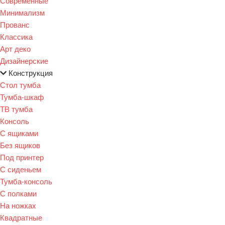
Современные
Минимализм
Прованс
Классика
Арт деко
Дизайнерские
Конструкция
Стол тумба
Тумба-шкаф
ТВ тумба
Консоль
С ящиками
Без ящиков
Под принтер
С сиденьем
Тумба-консоль
С полками
На ножках
Квадратные