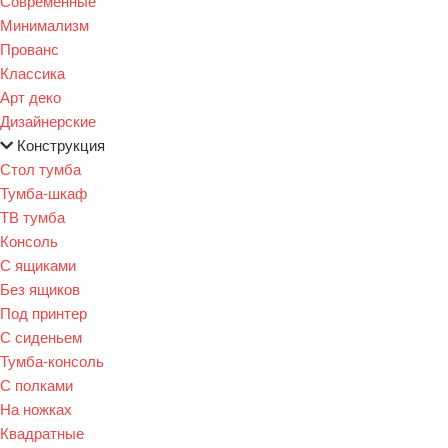
Современные
Минимализм
Прованс
Классика
Арт деко
Дизайнерские
Конструкция
Стол тумба
Тумба-шкаф
ТВ тумба
Консоль
С ящиками
Без ящиков
Под принтер
С сиденьем
Тумба-консоль
С полками
На ножках
Квадратные