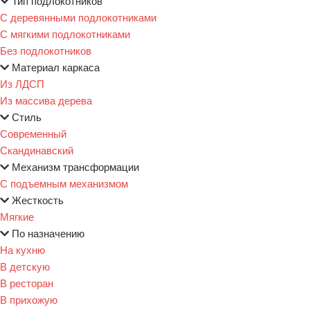
Тип подлокотников
С деревянными подлокотниками
С мягкими подлокотниками
Без подлокотников
Материал каркаса
Из ЛДСП
Из массива дерева
Стиль
Современный
Скандинавский
Механизм трансформации
С подъемным механизмом
Жесткость
Мягкие
По назначению
На кухню
В детскую
В ресторан
В прихожую