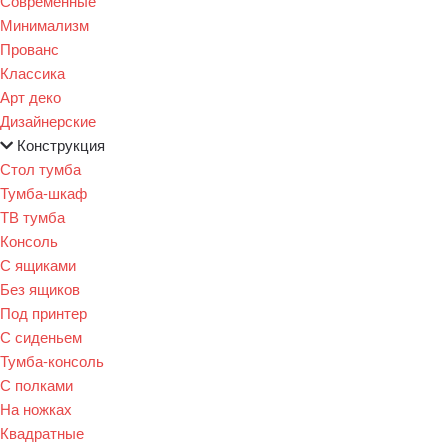
Современные
Минимализм
Прованс
Классика
Арт деко
Дизайнерские
Конструкция
Стол тумба
Тумба-шкаф
ТВ тумба
Консоль
С ящиками
Без ящиков
Под принтер
С сиденьем
Тумба-консоль
С полками
На ножках
Квадратные