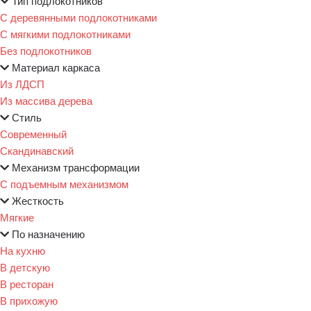
Тип подлокотников
С деревянными подлокотниками
С мягкими подлокотниками
Без подлокотников
Материал каркаса
Из ЛДСП
Из массива дерева
Стиль
Современный
Скандинавский
Механизм трансформации
С подъемным механизмом
Жесткость
Мягкие
По назначению
На кухню
В детскую
В ресторан
В прихожую