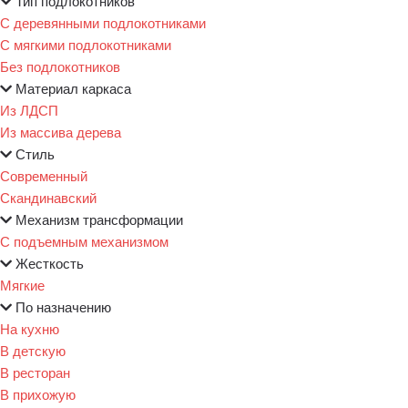
Тип подлокотников
С деревянными подлокотниками
С мягкими подлокотниками
Без подлокотников
Материал каркаса
Из ЛДСП
Из массива дерева
Стиль
Современный
Скандинавский
Механизм трансформации
С подъемным механизмом
Жесткость
Мягкие
По назначению
На кухню
В детскую
В ресторан
В прихожую