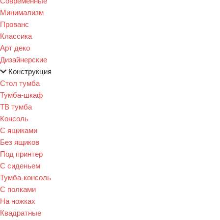
Современные
Минимализм
Прованс
Классика
Арт деко
Дизайнерские
Конструкция
Стол тумба
Тумба-шкаф
ТВ тумба
Консоль
С ящиками
Без ящиков
Под принтер
С сиденьем
Тумба-консоль
С полками
На ножках
Квадратные