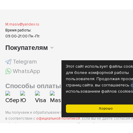
M.masiv@yandex.ru
Время работы:
09:00-21:00 Пн.-Пт.
Покупателям
Telegram
Этот сайт использует файлы cook
WhatsApp
для более комфортной работы
пользователя. Продолжая просм
Способы оплаты
страниц сайта, вы соглашаетесь с
использованием файлов cookies
Хорошо
Мы получаем и обрабатываем персональные данные посетителей наш
в соответствии с
официальной политикой
. Если вы не даете согласия 
обработку своих персональных данных, Вам необходимо покинуть наш 