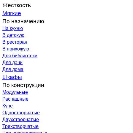
Жесткость
Мягкие
По назначению
На кухню
В детскую
В ресторан
В прихожую
Для библиотеки
Для дачи
Для дома
Шкафы
По конструкции
Модульные
Распашные
Купе
Одностворчатые
Двухстворчатые
Трехстворчатые
Четырехстворчатые