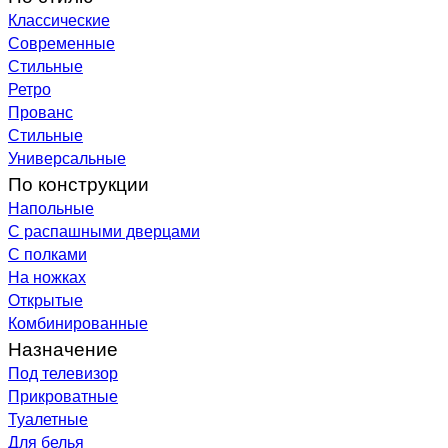
Классические
Современные
Стильные
Ретро
Прованс
Стильные
Универсальные
По конструкции
Напольные
С распашными дверцами
С полками
На ножках
Открытые
Комбинированные
Назначение
Под телевизор
Прикроватные
Туалетные
Для белья