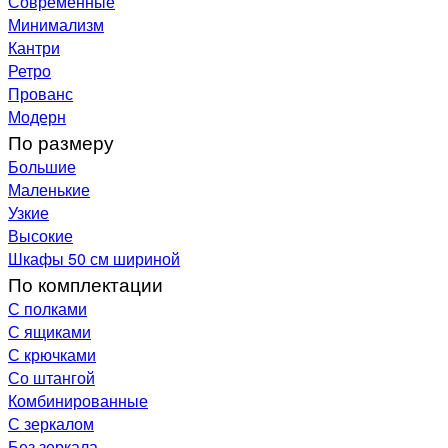
Современные
Минимализм
Кантри
Ретро
Прованс
Модерн
По размеру
Большие
Маленькие
Узкие
Высокие
Шкафы 50 см шириной
По комплектации
С полками
С ящиками
С крючками
Со штангой
Комбинированные
С зеркалом
Без зеркала