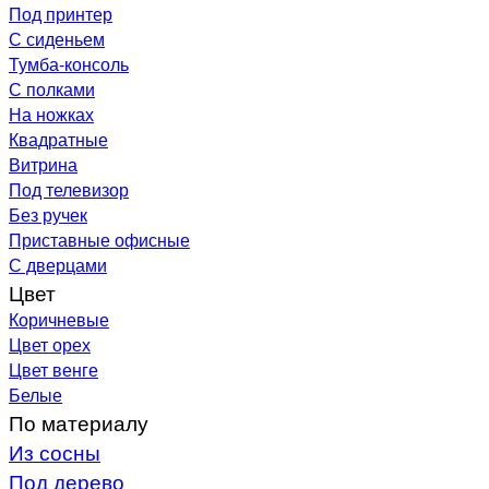
Под принтер
С сиденьем
Тумба-консоль
С полками
На ножках
Квадратные
Витрина
Под телевизор
Без ручек
Приставные офисные
С дверцами
Цвет
Коричневые
Цвет орех
Цвет венге
Белые
По материалу
Из сосны
Под дерево