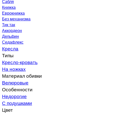
Сабля
Книжка
Еврокнижка
Без механизма
Тик так
Аккордеон
Дельфин
Седафлекс
Кресла
Типы
Кресло-кровать
На ножках
Материал обивки
Велюровые
Особенности
Недорогие
С подушками
Цвет