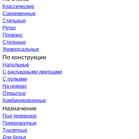
Классические
Современные
Стильные
Ретро
Прованс
Стильные
Универсальные
По конструкции
Напольные
С распашными дверцами
С полками
На ножках
Открытые
Комбинированные
Назначение
Под телевизор
Прикроватные
Туалетные
Для белья