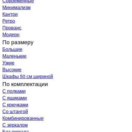
Современные
Минимализм
Кантри
Ретро
Прованс
Модерн
По размеру
Большие
Маленькие
Узкие
Высокие
Шкафы 50 см шириной
По комплектации
С полками
С ящиками
С крючками
Со штангой
Комбинированные
С зеркалом
Без зеркала