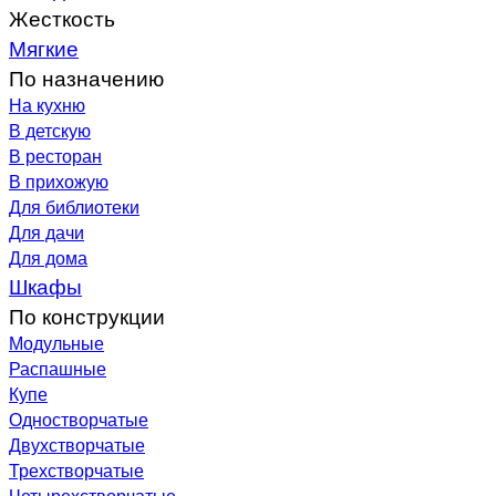
Жесткость
Мягкие
По назначению
На кухню
В детскую
В ресторан
В прихожую
Для библиотеки
Для дачи
Для дома
Шкафы
По конструкции
Модульные
Распашные
Купе
Одностворчатые
Двухстворчатые
Трехстворчатые
Четырехстворчатые