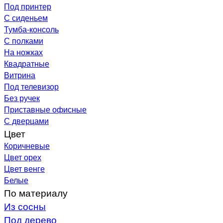
Под принтер
С сиденьем
Тумба-консоль
С полками
На ножках
Квадратные
Витрина
Под телевизор
Без ручек
Приставные офисные
С дверцами
Цвет
Коричневые
Цвет орех
Цвет венге
Белые
По материалу
Из сосны
Под дерево