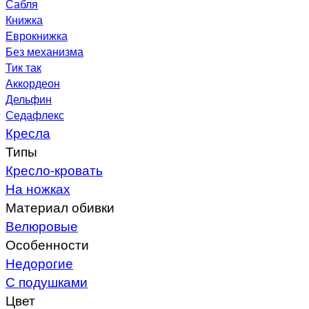
Сабля
Книжка
Еврокнижка
Без механизма
Тик так
Аккордеон
Дельфин
Седафлекс
Кресла
Типы
Кресло-кровать
На ножках
Материал обивки
Велюровые
Особенности
Недорогие
С подушками
Цвет