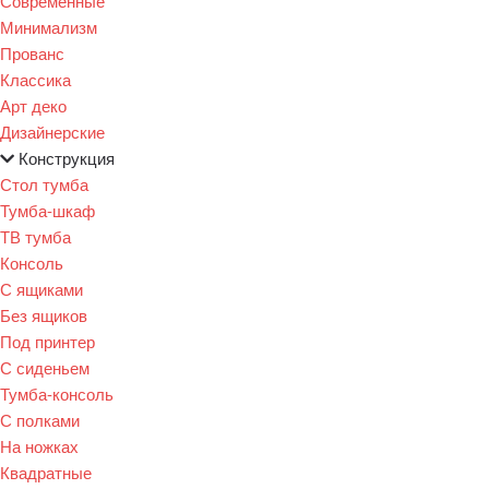
Современные
Минимализм
Прованс
Классика
Арт деко
Дизайнерские
Конструкция
Стол тумба
Тумба-шкаф
ТВ тумба
Консоль
С ящиками
Без ящиков
Под принтер
С сиденьем
Тумба-консоль
С полками
На ножках
Квадратные