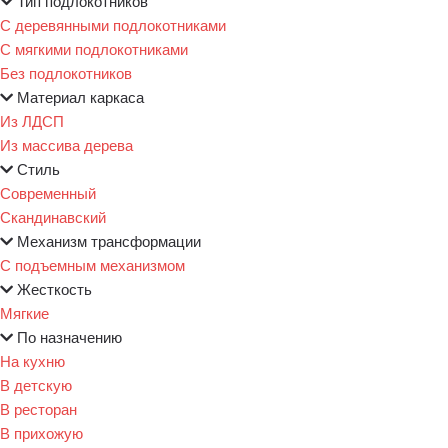
Тип подлокотников
С деревянными подлокотниками
С мягкими подлокотниками
Без подлокотников
Материал каркаса
Из ЛДСП
Из массива дерева
Стиль
Современный
Скандинавский
Механизм трансформации
С подъемным механизмом
Жесткость
Мягкие
По назначению
На кухню
В детскую
В ресторан
В прихожую