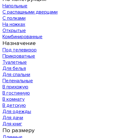
Напольные
С распашными дверцами
С полками
На ножках
Открытые
Комбинированные
Назначение
Под телевизор
Прикроватные
Туалетные
Для белья
Для спальни
Пеленальные
В прихожую
В гостинную
В комнату
В детскую
Для одежды
Для дачи
Для книг
По размеру
Длинные