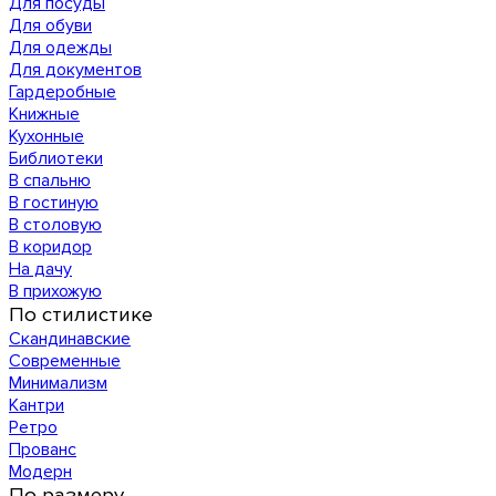
Для посуды
Для обуви
Для одежды
Для документов
Гардеробные
Книжные
Кухонные
Библиотеки
В спальню
В гостиную
В столовую
В коридор
На дачу
В прихожую
По стилистике
Скандинавские
Современные
Минимализм
Кантри
Ретро
Прованс
Модерн
По размеру