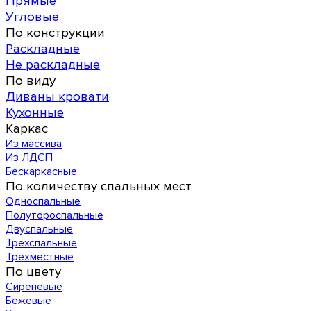
Прямые
Угловые
По конструкции
Раскладные
Не раскладные
По виду
Диваны кровати
Кухонные
Каркас
Из массива
Из ЛДСП
Бескаркасные
По количеству спальных мест
Односпальные
Полутороспальные
Двуспальные
Трехспальные
Трехместные
По цвету
Сиреневые
Бежевые