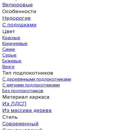
Велюровые
Особенности
Недорогие
С подушками
Цвет
Красные
Коричневые
Синие
Серые
Бежевые
Венге
Тип подлокотников
С деревянными подлокотниками
С мягкими подлокотниками
Без подлокотников
Материал каркаса
Из ЛДСП
Из массива дерева
Стиль
Современный