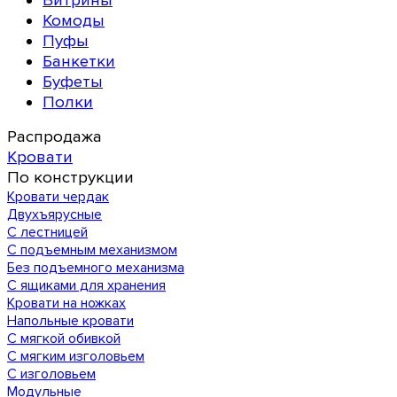
Витрины
Комоды
Пуфы
Банкетки
Буфеты
Полки
Распродажа
Кровати
По конструкции
Кровати чердак
Двухъярусные
С лестницей
С подъемным механизмом
Без подъемного механизма
С ящиками для хранения
Кровати на ножках
Напольные кровати
С мягкой обивкой
С мягким изголовьем
С изголовьем
Модульные