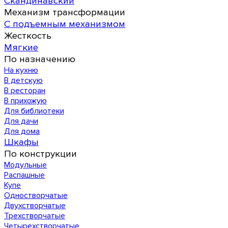
Скандинавский
Механизм трансформации
С подъемным механизмом
Жесткость
Мягкие
По назначению
На кухню
В детскую
В ресторан
В прихожую
Для библиотеки
Для дачи
Для дома
Шкафы
По конструкции
Модульные
Распашные
Купе
Одностворчатые
Двухстворчатые
Трехстворчатые
Четырехстворчатые