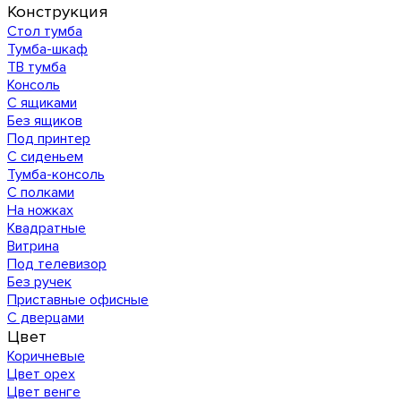
Конструкция
Стол тумба
Тумба-шкаф
ТВ тумба
Консоль
С ящиками
Без ящиков
Под принтер
С сиденьем
Тумба-консоль
С полками
На ножках
Квадратные
Витрина
Под телевизор
Без ручек
Приставные офисные
С дверцами
Цвет
Коричневые
Цвет орех
Цвет венге