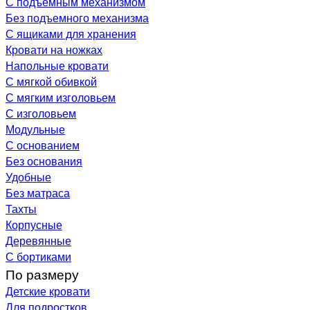
С подъемным механизмом
Без подъемного механизма
С ящиками для хранения
Кровати на ножках
Напольные кровати
С мягкой обивкой
С мягким изголовьем
С изголовьем
Модульные
С основанием
Без основания
Удобные
Без матраса
Тахты
Корпусные
Деревянные
С бортиками
По размеру
Детские кровати
Для подростков