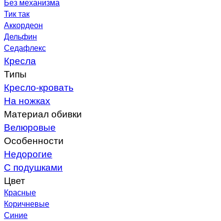
Без механизма
Тик так
Аккордеон
Дельфин
Седафлекс
Кресла
Типы
Кресло-кровать
На ножках
Материал обивки
Велюровые
Особенности
Недорогие
С подушками
Цвет
Красные
Коричневые
Синие