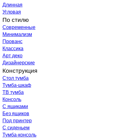
Длинная
Угловая
По стилю
Современные
Минимализм
Прованс
Классика
Арт деко
Дизайнерские
Конструкция
Стол тумба
Тумба-шкаф
ТВ тумба
Консоль
С ящиками
Без ящиков
Под принтер
С сиденьем
Тумба-консоль