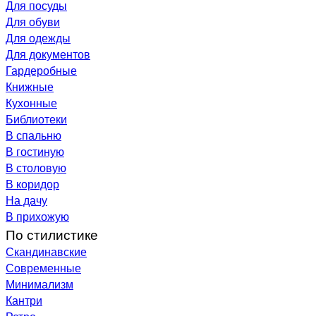
Для посуды
Для обуви
Для одежды
Для документов
Гардеробные
Книжные
Кухонные
Библиотеки
В спальню
В гостиную
В столовую
В коридор
На дачу
В прихожую
По стилистике
Скандинавские
Современные
Минимализм
Кантри