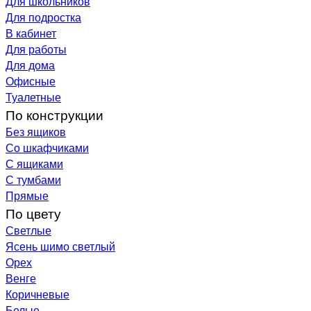
Для школьников
Для подростка
В кабинет
Для работы
Для дома
Офисные
Туалетные
По конструкции
Без ящиков
Со шкафчиками
С ящиками
С тумбами
Прямые
По цвету
Светлые
Ясень шимо светлый
Орех
Венге
Коричневые
Белые