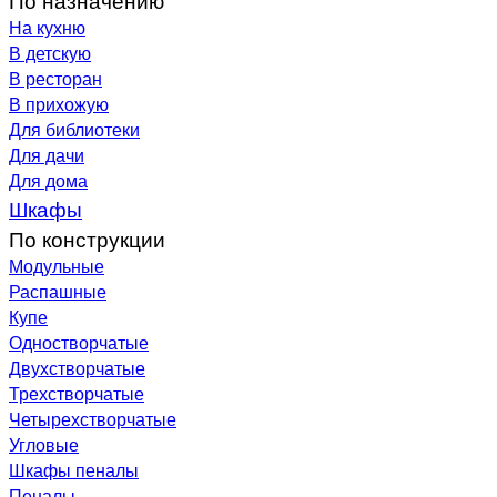
На кухню
В детскую
В ресторан
В прихожую
Для библиотеки
Для дачи
Для дома
Шкафы
По конструкции
Модульные
Распашные
Купе
Одностворчатые
Двухстворчатые
Трехстворчатые
Четырехстворчатые
Угловые
Шкафы пеналы
Пеналы