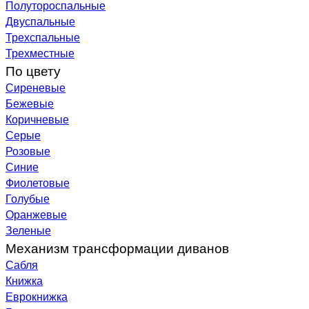
Полутороспальные
Двуспальные
Трехспальные
Трехместные
По цвету
Сиреневые
Бежевые
Коричневые
Серые
Розовые
Синие
Фиолетовые
Голубые
Оранжевые
Зеленые
Механизм трансформации диванов
Сабля
Книжка
Еврокнижка