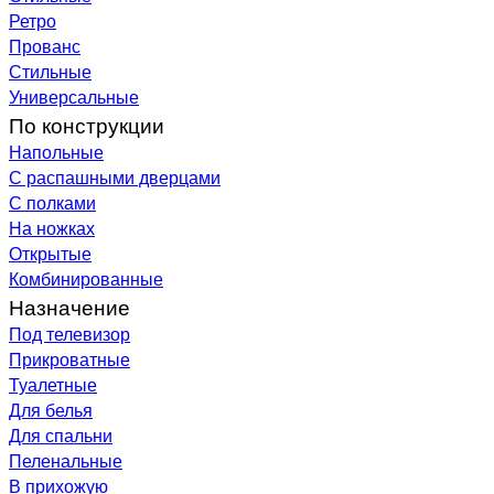
Ретро
Прованс
Стильные
Универсальные
По конструкции
Напольные
С распашными дверцами
С полками
На ножках
Открытые
Комбинированные
Назначение
Под телевизор
Прикроватные
Туалетные
Для белья
Для спальни
Пеленальные
В прихожую