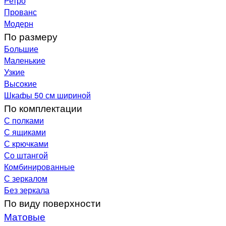
Ретро
Прованс
Модерн
По размеру
Большие
Маленькие
Узкие
Высокие
Шкафы 50 см шириной
По комплектации
С полками
С ящиками
С крючками
Со штангой
Комбинированные
С зеркалом
Без зеркала
По виду поверхности
Матовые