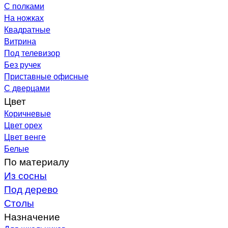
С полками
На ножках
Квадратные
Витрина
Под телевизор
Без ручек
Приставные офисные
С дверцами
Цвет
Коричневые
Цвет орех
Цвет венге
Белые
По материалу
Из сосны
Под дерево
Столы
Назначение