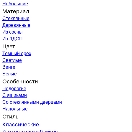
Небольшие
Материал
Стеклянные
Деревянные
Из сосны
Из ЛДСП
Цвет
Темный орех
Светлые
Венге
Белые
Особенности
Недорогие
С ящиками
Со стеклянными дверцами
Напольные
Стиль
Классические
Скандинавский стиль