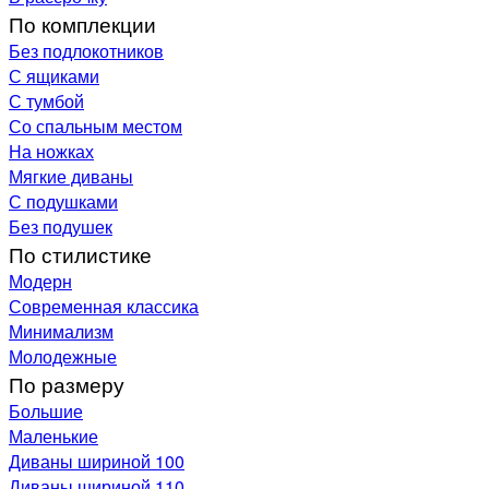
По комплекции
Без подлокотников
С ящиками
С тумбой
Со спальным местом
На ножках
Мягкие диваны
С подушками
Без подушек
По стилистике
Модерн
Современная классика
Минимализм
Молодежные
По размеру
Большие
Маленькие
Диваны шириной 100
Диваны шириной 110