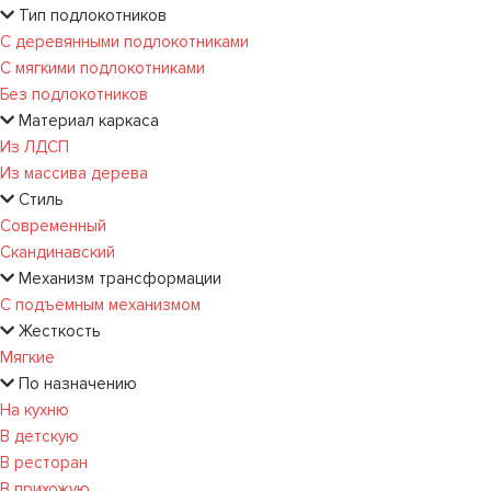
Тип подлокотников
С деревянными подлокотниками
С мягкими подлокотниками
Без подлокотников
Материал каркаса
Из ЛДСП
Из массива дерева
Стиль
Современный
Скандинавский
Механизм трансформации
С подъемным механизмом
Жесткость
Мягкие
По назначению
На кухню
В детскую
В ресторан
В прихожую