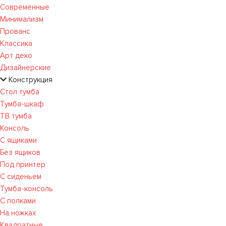
Современные
Минимализм
Прованс
Классика
Арт деко
Дизайнерские
Конструкция
Стол тумба
Тумба-шкаф
ТВ тумба
Консоль
С ящиками
Без ящиков
Под принтер
С сиденьем
Тумба-консоль
С полками
На ножках
Квадратные