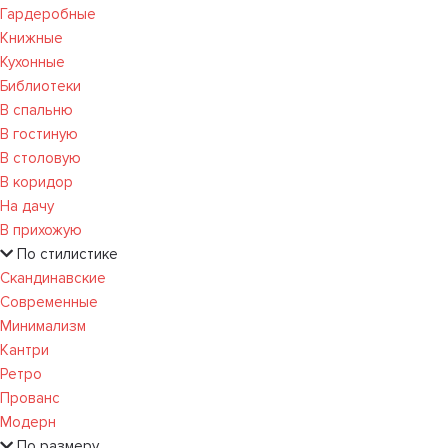
Гардеробные
Книжные
Кухонные
Библиотеки
В спальню
В гостиную
В столовую
В коридор
На дачу
В прихожую
По стилистике
Скандинавские
Современные
Минимализм
Кантри
Ретро
Прованс
Модерн
По размеру