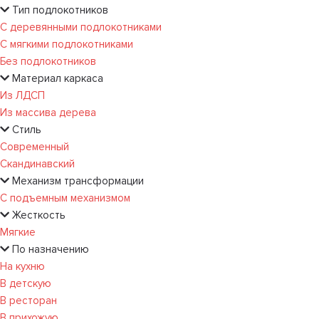
Тип подлокотников
С деревянными подлокотниками
С мягкими подлокотниками
Без подлокотников
Материал каркаса
Из ЛДСП
Из массива дерева
Стиль
Современный
Скандинавский
Механизм трансформации
С подъемным механизмом
Жесткость
Мягкие
По назначению
На кухню
В детскую
В ресторан
В прихожую