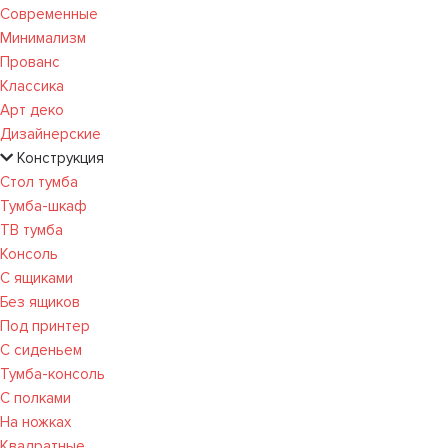
Современные
Минимализм
Прованс
Классика
Арт деко
Дизайнерские
Конструкция
Стол тумба
Тумба-шкаф
ТВ тумба
Консоль
С ящиками
Без ящиков
Под принтер
С сиденьем
Тумба-консоль
С полками
На ножках
Квадратные