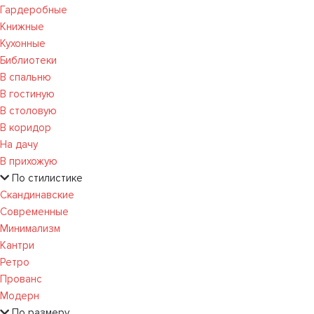
Гардеробные
Книжные
Кухонные
Библиотеки
В спальню
В гостиную
В столовую
В коридор
На дачу
В прихожую
По стилистике
Скандинавские
Современные
Минимализм
Кантри
Ретро
Прованс
Модерн
По размеру