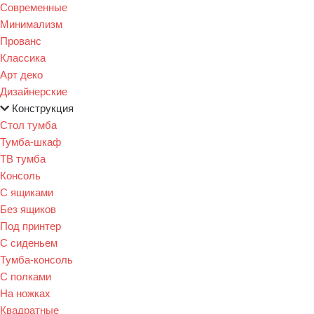
Современные
Минимализм
Прованс
Классика
Арт деко
Дизайнерские
Конструкция
Стол тумба
Тумба-шкаф
ТВ тумба
Консоль
С ящиками
Без ящиков
Под принтер
С сиденьем
Тумба-консоль
С полками
На ножках
Квадратные