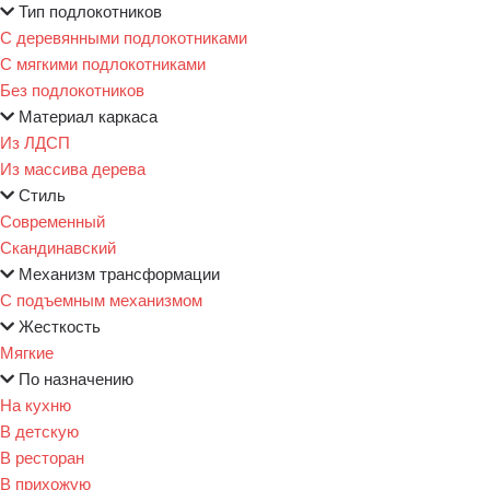
Тип подлокотников
С деревянными подлокотниками
С мягкими подлокотниками
Без подлокотников
Материал каркаса
Из ЛДСП
Из массива дерева
Стиль
Современный
Скандинавский
Механизм трансформации
С подъемным механизмом
Жесткость
Мягкие
По назначению
На кухню
В детскую
В ресторан
В прихожую