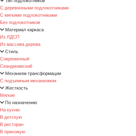
Тип подлокотников
С деревянными подлокотниками
С мягкими подлокотниками
Без подлокотников
Материал каркаса
Из ЛДСП
Из массива дерева
Стиль
Современный
Скандинавский
Механизм трансформации
С подъемным механизмом
Жесткость
Мягкие
По назначению
На кухню
В детскую
В ресторан
В прихожую