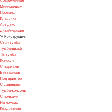
Современные
Минимализм
Прованс
Классика
Арт деко
Дизайнерские
Конструкция
Стол тумба
Тумба-шкаф
ТВ тумба
Консоль
С ящиками
Без ящиков
Под принтер
С сиденьем
Тумба-консоль
С полками
На ножках
Квадратные