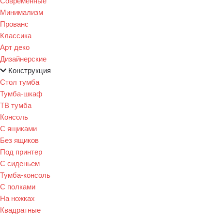
Современные
Минимализм
Прованс
Классика
Арт деко
Дизайнерские
Конструкция
Стол тумба
Тумба-шкаф
ТВ тумба
Консоль
С ящиками
Без ящиков
Под принтер
С сиденьем
Тумба-консоль
С полками
На ножках
Квадратные