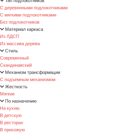
Тип подлокотников
С деревянными подлокотниками
С мягкими подлокотниками
Без подлокотников
Материал каркаса
Из ЛДСП
Из массива дерева
Стиль
Современный
Скандинавский
Механизм трансформации
С подъемным механизмом
Жесткость
Мягкие
По назначению
На кухню
В детскую
В ресторан
В прихожую