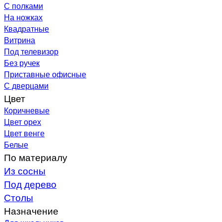
С полками
На ножках
Квадратные
Витрина
Под телевизор
Без ручек
Приставные офисные
С дверцами
Цвет
Коричневые
Цвет орех
Цвет венге
Белые
По материалу
Из сосны
Под дерево
Столы
Назначение