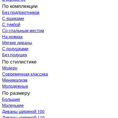
По комплекции
Без подлокотников
С ящиками
С тумбой
Со спальным местом
На ножках
Мягкие диваны
С подушками
Без подушек
По стилистике
Модерн
Современная классика
Минимализм
Молодежные
По размеру
Большие
Маленькие
Диваны шириной 100
Диваны шириной 110