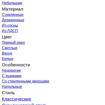
Небольшие
Материал
Стеклянные
Деревянные
Из сосны
Из ЛДСП
Цвет
Темный орех
Светлые
Венге
Белые
Особенности
Недорогие
С ящиками
Со стеклянными дверцами
Напольные
Стиль
Классические
Скандинавский стиль