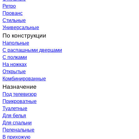
Ретро
Прованс
Стильные
Универсальные
По конструкции
Напольные
С распашными дверцами
С полками
На ножках
Открытые
Комбинированные
Назначение
Под телевизор
Прикроватные
Туалетные
Для белья
Для спальни
Пеленальные
В прихожую