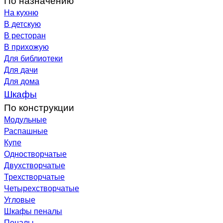
На кухню
В детскую
В ресторан
В прихожую
Для библиотеки
Для дачи
Для дома
Шкафы
По конструкции
Модульные
Распашные
Купе
Одностворчатые
Двухстворчатые
Трехстворчатые
Четырехстворчатые
Угловые
Шкафы пеналы
Пеналы