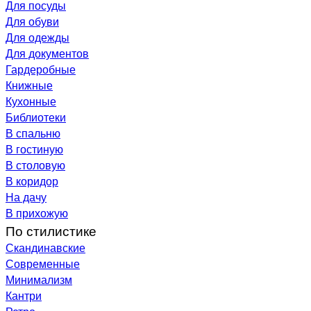
Для посуды
Для обуви
Для одежды
Для документов
Гардеробные
Книжные
Кухонные
Библиотеки
В спальню
В гостиную
В столовую
В коридор
На дачу
В прихожую
По стилистике
Скандинавские
Современные
Минимализм
Кантри