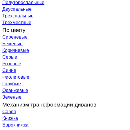
Полутороспальные
Двуспальные
Трехспальные
Трехместные
По цвету
Сиреневые
Бежевые
Коричневые
Серые
Розовые
Синие
Фиолетовые
Голубые
Оранжевые
Зеленые
Механизм трансформации диванов
Сабля
Книжка
Еврокнижка