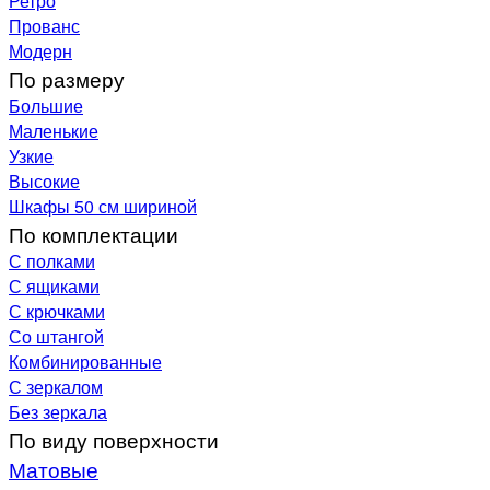
Ретро
Прованс
Модерн
По размеру
Большие
Маленькие
Узкие
Высокие
Шкафы 50 см шириной
По комплектации
С полками
С ящиками
С крючками
Со штангой
Комбинированные
С зеркалом
Без зеркала
По виду поверхности
Матовые