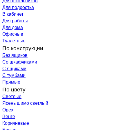
Для школьников
Для подростка
В кабинет
Для работы
Для дома
Офисные
Туалетные
По конструкции
Без ящиков
Со шкафчиками
С ящиками
С тумбами
Прямые
По цвету
Светлые
Ясень шимо светлый
Орех
Венге
Коричневые
Белые