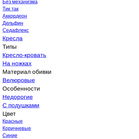
Без механизма
Тик так
Аккордеон
Дельфин
Седафлекс
Кресла
Типы
Кресло-кровать
На ножках
Материал обивки
Велюровые
Особенности
Недорогие
С подушками
Цвет
Красные
Коричневые
Синие