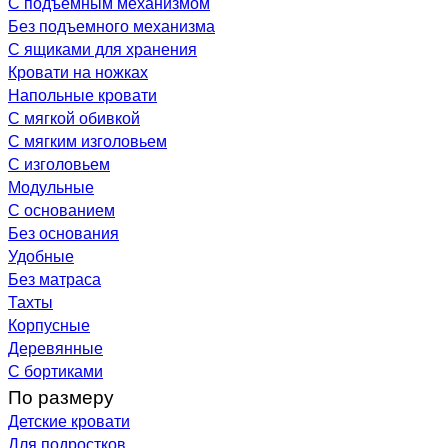
С подъемным механизмом
Без подъемного механизма
С ящиками для хранения
Кровати на ножках
Напольные кровати
С мягкой обивкой
С мягким изголовьем
С изголовьем
Модульные
С основанием
Без основания
Удобные
Без матраса
Тахты
Корпусные
Деревянные
С бортиками
По размеру
Детские кровати
Для подростков