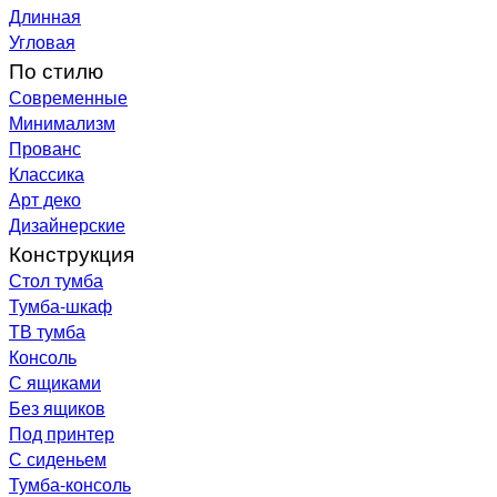
Длинная
Угловая
По стилю
Современные
Минимализм
Прованс
Классика
Арт деко
Дизайнерские
Конструкция
Стол тумба
Тумба-шкаф
ТВ тумба
Консоль
С ящиками
Без ящиков
Под принтер
С сиденьем
Тумба-консоль