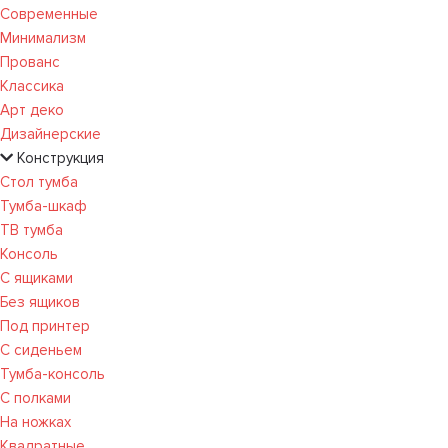
Современные
Минимализм
Прованс
Классика
Арт деко
Дизайнерские
Конструкция
Стол тумба
Тумба-шкаф
ТВ тумба
Консоль
С ящиками
Без ящиков
Под принтер
С сиденьем
Тумба-консоль
С полками
На ножках
Квадратные