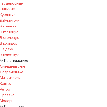
Гардеробные
Книжные
Кухонные
Библиотеки
В спальню
В гостиную
В столовую
В коридор
На дачу
В прихожую
По стилистике
Скандинавские
Современные
Минимализм
Кантри
Ретро
Прованс
Модерн
По размеру