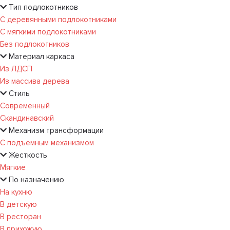
Тип подлокотников
С деревянными подлокотниками
С мягкими подлокотниками
Без подлокотников
Материал каркаса
Из ЛДСП
Из массива дерева
Стиль
Современный
Скандинавский
Механизм трансформации
С подъемным механизмом
Жесткость
Мягкие
По назначению
На кухню
В детскую
В ресторан
В прихожую