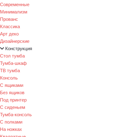
Современные
Минимализм
Прованс
Классика
Арт деко
Дизайнерские
Конструкция
Стол тумба
Тумба-шкаф
ТВ тумба
Консоль
С ящиками
Без ящиков
Под принтер
С сиденьем
Тумба-консоль
С полками
На ножках
Квадратные