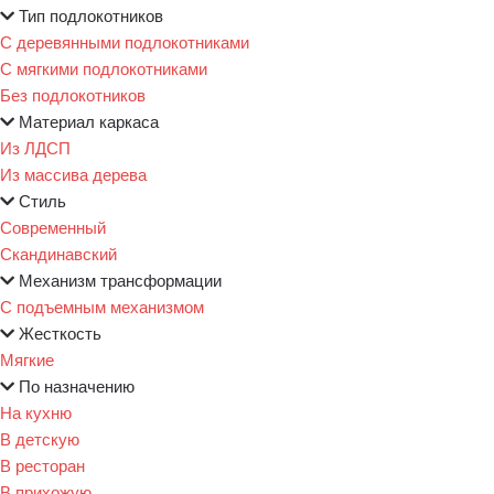
Тип подлокотников
С деревянными подлокотниками
С мягкими подлокотниками
Без подлокотников
Материал каркаса
Из ЛДСП
Из массива дерева
Стиль
Современный
Скандинавский
Механизм трансформации
С подъемным механизмом
Жесткость
Мягкие
По назначению
На кухню
В детскую
В ресторан
В прихожую