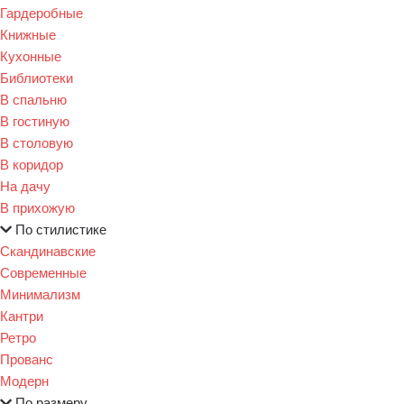
Гардеробные
Книжные
Кухонные
Библиотеки
В спальню
В гостиную
В столовую
В коридор
На дачу
В прихожую
По стилистике
Скандинавские
Современные
Минимализм
Кантри
Ретро
Прованс
Модерн
По размеру