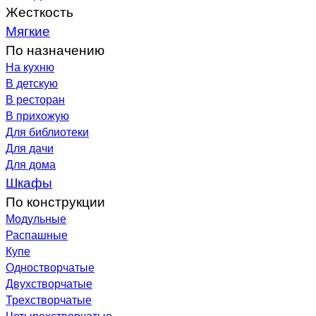
Жесткость
Мягкие
По назначению
На кухню
В детскую
В ресторан
В прихожую
Для библиотеки
Для дачи
Для дома
Шкафы
По конструкции
Модульные
Распашные
Купе
Одностворчатые
Двухстворчатые
Трехстворчатые
Четырехстворчатые