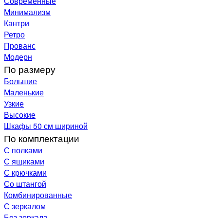
Современные
Минимализм
Кантри
Ретро
Прованс
Модерн
По размеру
Большие
Маленькие
Узкие
Высокие
Шкафы 50 см шириной
По комплектации
С полками
С ящиками
С крючками
Со штангой
Комбинированные
С зеркалом
Без зеркала