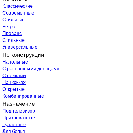
Классические
Современные
Стильные
Ретро
Прованс
Стильные
Универсальные
По конструкции
Напольные
С распашными дверцами
С полками
На ножках
Открытые
Комбинированные
Назначение
Под телевизор
Прикроватные
Туалетные
Для белья