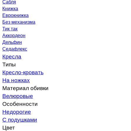
Сабля
Книжка
Еврокнижка
Без механизма
Тик так
Аккордеон
Дельфин
Седафлекс
Кресла
Типы
Кресло-кровать
На ножках
Материал обивки
Велюровые
Особенности
Недорогие
С подушками
Цвет