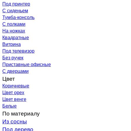
Под принтер
С сиденьем
Тумба-консоль
С полками
На ножках
Квадратные
Витрина
Под телевизор
Без ручек
Приставные офисные
С дверцами
Цвет
Коричневые
Цвет орех
Цвет венге
Белые
По материалу
Из сосны
Под дерево