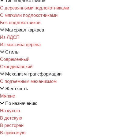
Тип подлокотников
С деревянными подлокотниками
С мягкими подлокотниками
Без подлокотников
Материал каркаса
Из ЛДСП
Из массива дерева
Стиль
Современный
Скандинавский
Механизм трансформации
С подъемным механизмом
Жесткость
Мягкие
По назначению
На кухню
В детскую
В ресторан
В прихожую