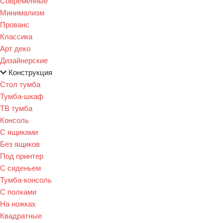
Современные
Минимализм
Прованс
Классика
Арт деко
Дизайнерские
Конструкция
Стол тумба
Тумба-шкаф
ТВ тумба
Консоль
С ящиками
Без ящиков
Под принтер
С сиденьем
Тумба-консоль
С полками
На ножках
Квадратные