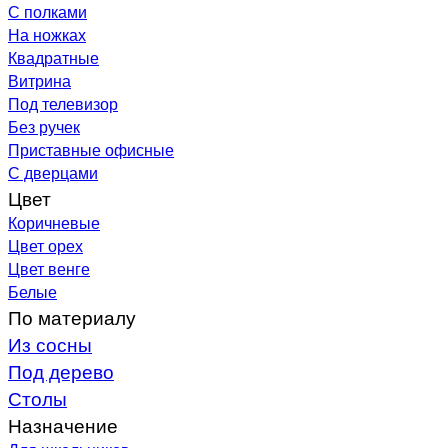
С полками
На ножках
Квадратные
Витрина
Под телевизор
Без ручек
Приставные офисные
С дверцами
Цвет
Коричневые
Цвет орех
Цвет венге
Белые
По материалу
Из сосны
Под дерево
Столы
Назначение