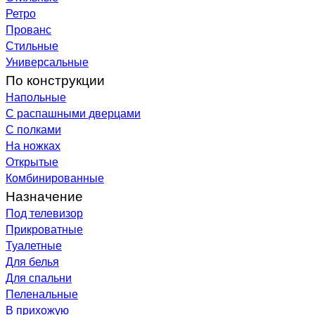
Ретро
Прованс
Стильные
Универсальные
По конструкции
Напольные
С распашными дверцами
С полками
На ножках
Открытые
Комбинированные
Назначение
Под телевизор
Прикроватные
Туалетные
Для белья
Для спальни
Пеленальные
В прихожую