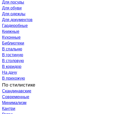
Для посуды
Для обуви
Для одежды
Для документов
Гардеробные
Книжные
Кухонные
Библиотеки
В спальню
В гостиную
В столовую
В коридор
На дачу
В прихожую
По стилистике
Скандинавские
Современные
Минимализм
Кантри