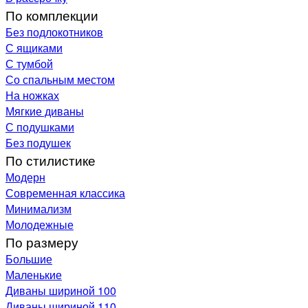
По комплекции
Без подлокотников
С ящиками
С тумбой
Со спальным местом
На ножках
Мягкие диваны
С подушками
Без подушек
По стилистике
Модерн
Современная классика
Минимализм
Молодежные
По размеру
Большие
Маленькие
Диваны шириной 100
Диваны шириной 110