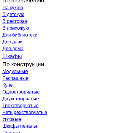
На кухню
В детскую
В ресторан
В прихожую
Для библиотеки
Для дачи
Для дома
Шкафы
По конструкции
Модульные
Распашные
Купе
Одностворчатые
Двухстворчатые
Трехстворчатые
Четырехстворчатые
Угловые
Шкафы пеналы
Пеналы