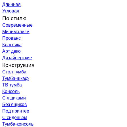
Длинная
Угловая
По стилю
Современные
Минимализм
Прованс
Классика
Арт деко
Дизайнерские
Конструкция
Стол тумба
Тумба-шкаф
ТВ тумба
Консоль
С ящиками
Без ящиков
Под принтер
С сиденьем
Тумба-консоль