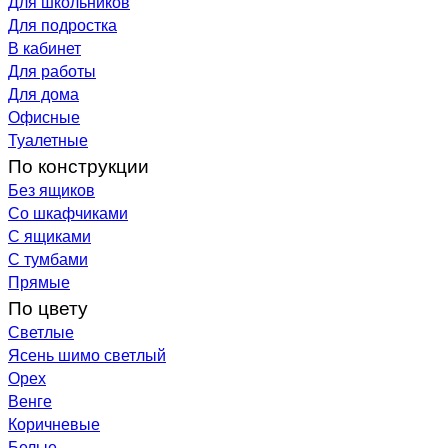
Для школьников
Для подростка
В кабинет
Для работы
Для дома
Офисные
Туалетные
По конструкции
Без ящиков
Со шкафчиками
С ящиками
С тумбами
Прямые
По цвету
Светлые
Ясень шимо светлый
Орех
Венге
Коричневые
Белые