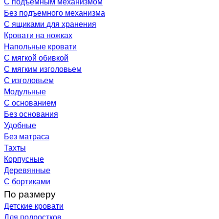
С подъемным механизмом
Без подъемного механизма
С ящиками для хранения
Кровати на ножках
Напольные кровати
С мягкой обивкой
С мягким изголовьем
С изголовьем
Модульные
С основанием
Без основания
Удобные
Без матраса
Тахты
Корпусные
Деревянные
С бортиками
По размеру
Детские кровати
Для подростков