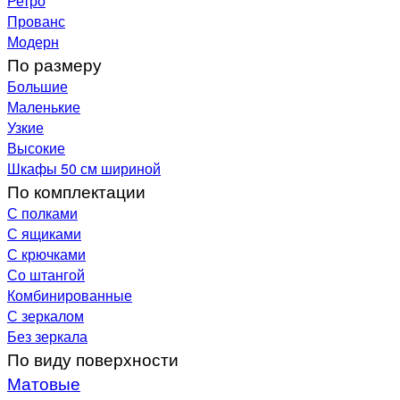
Ретро
Прованс
Модерн
По размеру
Большие
Маленькие
Узкие
Высокие
Шкафы 50 см шириной
По комплектации
С полками
С ящиками
С крючками
Со штангой
Комбинированные
С зеркалом
Без зеркала
По виду поверхности
Матовые