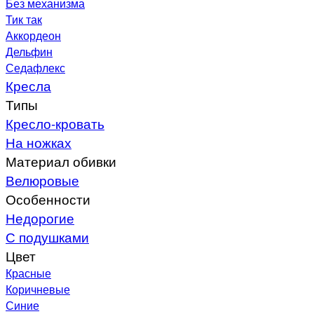
Без механизма
Тик так
Аккордеон
Дельфин
Седафлекс
Кресла
Типы
Кресло-кровать
На ножках
Материал обивки
Велюровые
Особенности
Недорогие
С подушками
Цвет
Красные
Коричневые
Синие