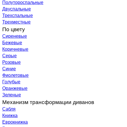
Полутороспальные
Двуспальные
Трехспальные
Трехместные
По цвету
Сиреневые
Бежевые
Коричневые
Серые
Розовые
Синие
Фиолетовые
Голубые
Оранжевые
Зеленые
Механизм трансформации диванов
Сабля
Книжка
Еврокнижка