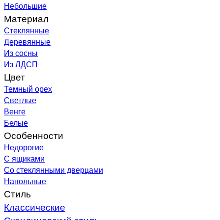
Небольшие
Материал
Стеклянные
Деревянные
Из сосны
Из ЛДСП
Цвет
Темный орех
Светлые
Венге
Белые
Особенности
Недорогие
С ящиками
Со стеклянными дверцами
Напольные
Стиль
Классические
Скандинавский стиль