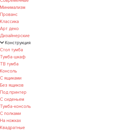
Современные
Минимализм
Прованс
Классика
Арт деко
Дизайнерские
Конструкция
Стол тумба
Тумба-шкаф
ТВ тумба
Консоль
С ящиками
Без ящиков
Под принтер
С сиденьем
Тумба-консоль
С полками
На ножках
Квадратные