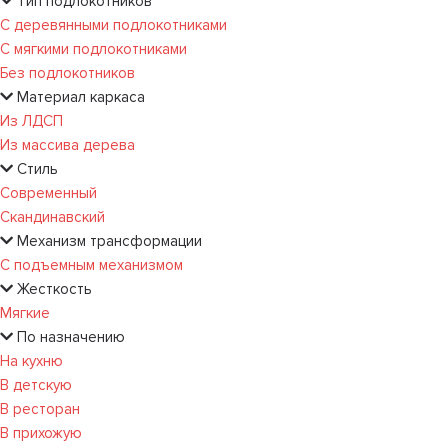
Тип подлокотников
С деревянными подлокотниками
С мягкими подлокотниками
Без подлокотников
Материал каркаса
Из ЛДСП
Из массива дерева
Стиль
Современный
Скандинавский
Механизм трансформации
С подъемным механизмом
Жесткость
Мягкие
По назначению
На кухню
В детскую
В ресторан
В прихожую