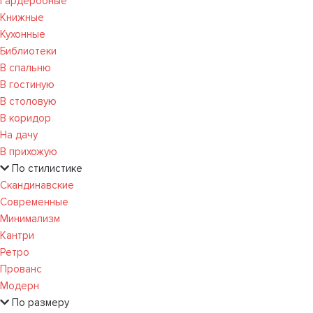
Гардеробные
Книжные
Кухонные
Библиотеки
В спальню
В гостиную
В столовую
В коридор
На дачу
В прихожую
По стилистике
Скандинавские
Современные
Минимализм
Кантри
Ретро
Прованс
Модерн
По размеру