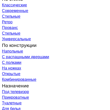
Классические
Современные
Стильные
Ретро
Прованс
Стильные
Универсальные
По конструкции
Напольные
С распашными дверцами
С полками
На ножках
Открытые
Комбинированные
Назначение
Под телевизор
Прикроватные
Туалетные
Для белья