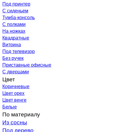
Под принтер
С сиденьем
Тумба-консоль
С полками
На ножках
Квадратные
Витрина
Под телевизор
Без ручек
Приставные офисные
С дверцами
Цвет
Коричневые
Цвет орех
Цвет венге
Белые
По материалу
Из сосны
Под дерево