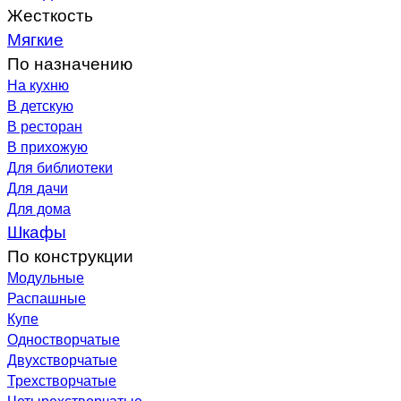
Жесткость
Мягкие
По назначению
На кухню
В детскую
В ресторан
В прихожую
Для библиотеки
Для дачи
Для дома
Шкафы
По конструкции
Модульные
Распашные
Купе
Одностворчатые
Двухстворчатые
Трехстворчатые
Четырехстворчатые