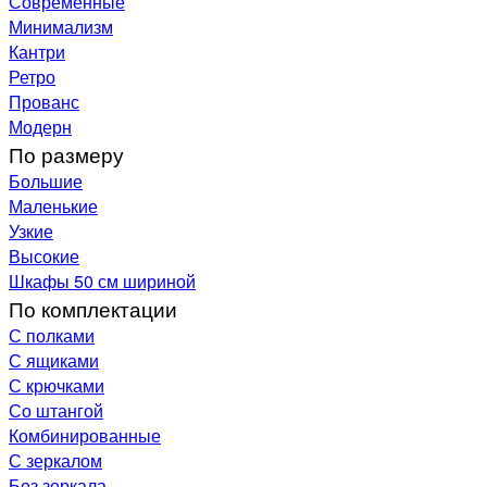
Современные
Минимализм
Кантри
Ретро
Прованс
Модерн
По размеру
Большие
Маленькие
Узкие
Высокие
Шкафы 50 см шириной
По комплектации
С полками
С ящиками
С крючками
Со штангой
Комбинированные
С зеркалом
Без зеркала