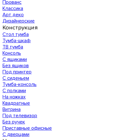
Прованс
Классика
Арт деко
Дизайнерские
Конструкция
Стол тумба
Тумба-шкаф
ТВ тумба
Консоль
С ящиками
Без ящиков
Под принтер
С сиденьем
Тумба-консоль
С полками
На ножках
Квадратные
Витрина
Под телевизор
Без ручек
Приставные офисные
С дверцами