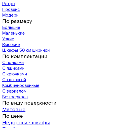
Ретро
Прованс
Модерн
По размеру
Большие
Маленькие
Узкие
Высокие
Шкафы 50 см шириной
По комплектации
С полками
С ящиками
С крючками
Со штангой
Комбинированные
С зеркалом
Без зеркала
По виду поверхности
Матовые
По цене
Недорогие шкафы