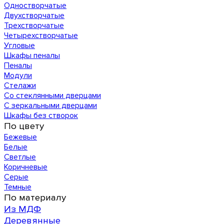
Одностворчатые
Двухстворчатые
Трехстворчатые
Четырехстворчатые
Угловые
Шкафы пеналы
Пеналы
Модули
Стелажи
Со стеклянными дверцами
С зеркальными дверцами
Шкафы без створок
По цвету
Бежевые
Белые
Светлые
Коричневые
Серые
Темные
По материалу
Из МДФ
Деревянные