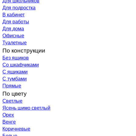
Для школьников
Для подростка
В кабинет
Для работы
Для дома
Офисные
Туалетные
По конструкции
Без ящиков
Со шкафчиками
С ящиками
С тумбами
Прямые
По цвету
Светлые
Ясень шимо светлый
Орех
Венге
Коричневые
Белые