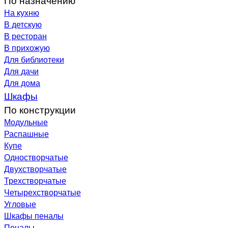
На кухню
В детскую
В ресторан
В прихожую
Для библиотеки
Для дачи
Для дома
Шкафы
По конструкции
Модульные
Распашные
Купе
Одностворчатые
Двухстворчатые
Трехстворчатые
Четырехстворчатые
Угловые
Шкафы пеналы
Пеналы