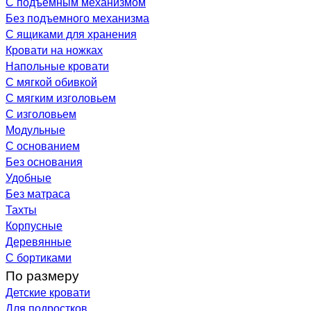
С подъемным механизмом
Без подъемного механизма
С ящиками для хранения
Кровати на ножках
Напольные кровати
С мягкой обивкой
С мягким изголовьем
С изголовьем
Модульные
С основанием
Без основания
Удобные
Без матраса
Тахты
Корпусные
Деревянные
С бортиками
По размеру
Детские кровати
Для подростков