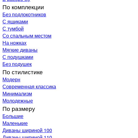
По комплекции
Без подлокотников
С ящиками
С тумбой
Со спальным местом
На ножках
Мягкие диваны
С подушками
Без подушек
По стилистике
Модерн
Современная классика
Минимализм
Молодежные
По размеру
Большие
Маленькие
Диваны шириной 100
Диваны шириной 110