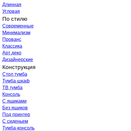
Длинная
Угловая
По стилю
Современные
Минимализм
Прованс
Классика
Арт деко
Дизайнерские
Конструкция
Стол тумба
Тумба-шкаф
ТВ тумба
Консоль
С ящиками
Без ящиков
Под принтер
С сиденьем
Тумба-консоль