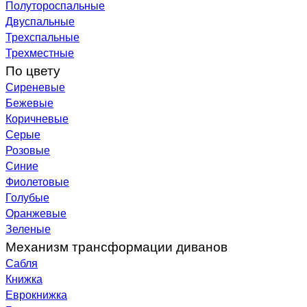
Полутороспальные
Двуспальные
Трехспальные
Трехместные
По цвету
Сиреневые
Бежевые
Коричневые
Серые
Розовые
Синие
Фиолетовые
Голубые
Оранжевые
Зеленые
Механизм трансформации диванов
Сабля
Книжка
Еврокнижка