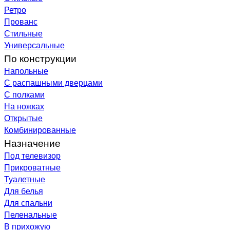
Ретро
Прованс
Стильные
Универсальные
По конструкции
Напольные
С распашными дверцами
С полками
На ножках
Открытые
Комбинированные
Назначение
Под телевизор
Прикроватные
Туалетные
Для белья
Для спальни
Пеленальные
В прихожую