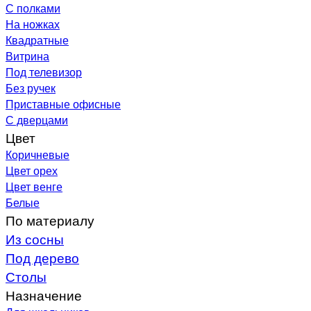
С полками
На ножках
Квадратные
Витрина
Под телевизор
Без ручек
Приставные офисные
С дверцами
Цвет
Коричневые
Цвет орех
Цвет венге
Белые
По материалу
Из сосны
Под дерево
Столы
Назначение