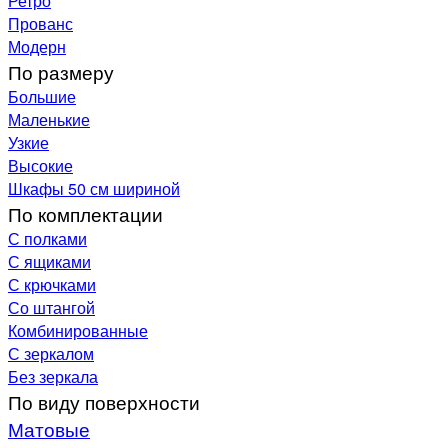
Ретро
Прованс
Модерн
По размеру
Большие
Маленькие
Узкие
Высокие
Шкафы 50 см шириной
По комплектации
С полками
С ящиками
С крючками
Со штангой
Комбинированные
С зеркалом
Без зеркала
По виду поверхности
Матовые