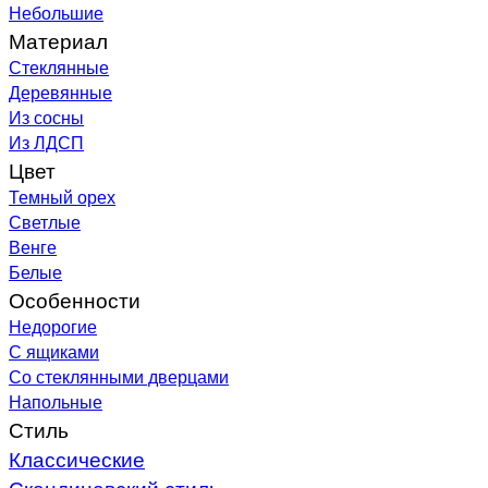
Небольшие
Материал
Стеклянные
Деревянные
Из сосны
Из ЛДСП
Цвет
Темный орех
Светлые
Венге
Белые
Особенности
Недорогие
С ящиками
Со стеклянными дверцами
Напольные
Стиль
Классические
Скандинавский стиль