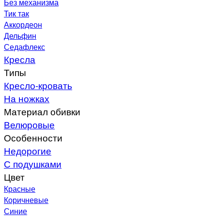
Без механизма
Тик так
Аккордеон
Дельфин
Седафлекс
Кресла
Типы
Кресло-кровать
На ножках
Материал обивки
Велюровые
Особенности
Недорогие
С подушками
Цвет
Красные
Коричневые
Синие