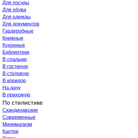
Для посуды
Для обуви
Для одежды
Для документов
Гардеробные
Книжные
Кухонные
Библиотеки
В спальню
В гостиную
В столовую
В коридор
На дачу
В прихожую
По стилистике
Скандинавские
Современные
Минимализм
Кантри