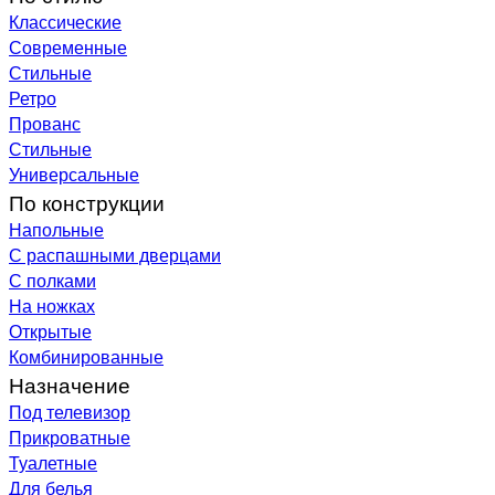
Классические
Современные
Стильные
Ретро
Прованс
Стильные
Универсальные
По конструкции
Напольные
С распашными дверцами
С полками
На ножках
Открытые
Комбинированные
Назначение
Под телевизор
Прикроватные
Туалетные
Для белья