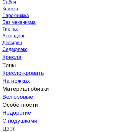
Сабля
Книжка
Еврокнижка
Без механизма
Тик так
Аккордеон
Дельфин
Седафлекс
Кресла
Типы
Кресло-кровать
На ножках
Материал обивки
Велюровые
Особенности
Недорогие
С подушками
Цвет