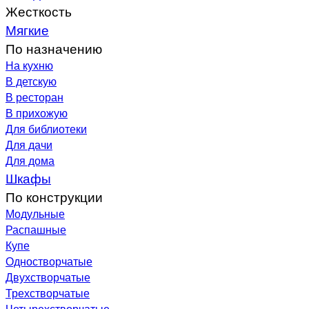
Жесткость
Мягкие
По назначению
На кухню
В детскую
В ресторан
В прихожую
Для библиотеки
Для дачи
Для дома
Шкафы
По конструкции
Модульные
Распашные
Купе
Одностворчатые
Двухстворчатые
Трехстворчатые
Четырехстворчатые