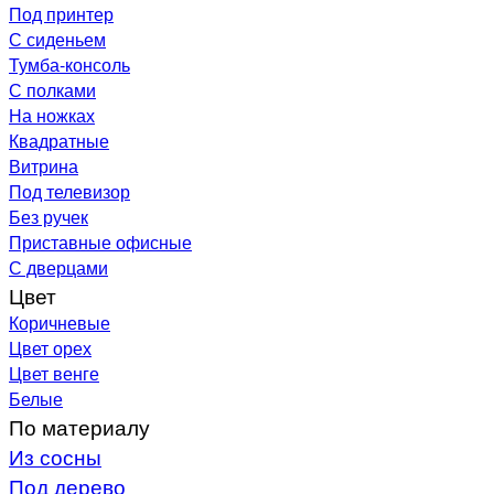
Под принтер
С сиденьем
Тумба-консоль
С полками
На ножках
Квадратные
Витрина
Под телевизор
Без ручек
Приставные офисные
С дверцами
Цвет
Коричневые
Цвет орех
Цвет венге
Белые
По материалу
Из сосны
Под дерево