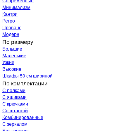
Современные
Минимализм
Кантри
Ретро
Прованс
Модерн
По размеру
Большие
Маленькие
Узкие
Высокие
Шкафы 50 см шириной
По комплектации
С полками
С ящиками
С крючками
Со штангой
Комбинированные
С зеркалом
Без зеркала