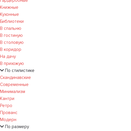
Гардеробные
Книжные
Кухонные
Библиотеки
В спальню
В гостиную
В столовую
В коридор
На дачу
В прихожую
По стилистике
Скандинавские
Современные
Минимализм
Кантри
Ретро
Прованс
Модерн
По размеру