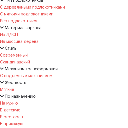
Тип подлокотников
С деревянными подлокотниками
С мягкими подлокотниками
Без подлокотников
Материал каркаса
Из ЛДСП
Из массива дерева
Стиль
Современный
Скандинавский
Механизм трансформации
С подъемным механизмом
Жесткость
Мягкие
По назначению
На кухню
В детскую
В ресторан
В прихожую