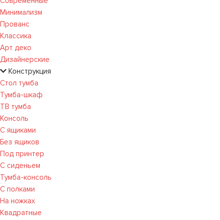
Современные
Минимализм
Прованс
Классика
Арт деко
Дизайнерские
Конструкция
Стол тумба
Тумба-шкаф
ТВ тумба
Консоль
С ящиками
Без ящиков
Под принтер
С сиденьем
Тумба-консоль
С полками
На ножках
Квадратные