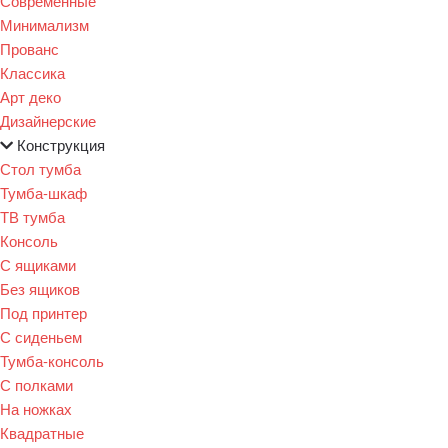
Современные
Минимализм
Прованс
Классика
Арт деко
Дизайнерские
Конструкция
Стол тумба
Тумба-шкаф
ТВ тумба
Консоль
С ящиками
Без ящиков
Под принтер
С сиденьем
Тумба-консоль
С полками
На ножках
Квадратные