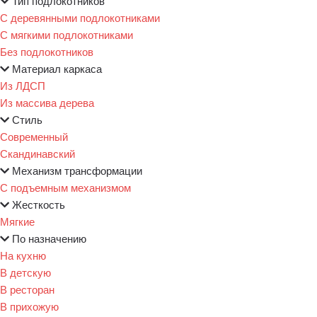
Тип подлокотников
С деревянными подлокотниками
С мягкими подлокотниками
Без подлокотников
Материал каркаса
Из ЛДСП
Из массива дерева
Стиль
Современный
Скандинавский
Механизм трансформации
С подъемным механизмом
Жесткость
Мягкие
По назначению
На кухню
В детскую
В ресторан
В прихожую