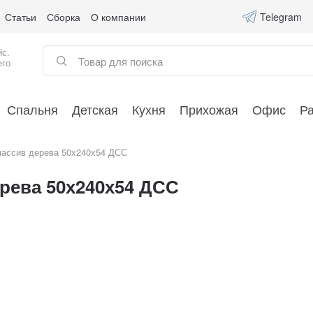
Статьи
Сборка
О компании
Telegram
йс.
его
Спальня
Детская
Кухня
Прихожая
Офис
Р
массив дерева 50х240х54 ДСС
рева 50х240х54 ДСС