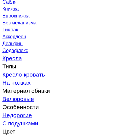
Сабля
Книжка
Еврокнижка
Без механизма
Тик так
Аккордеон
Дельфин
Седафлекс
Кресла
Типы
Кресло-кровать
На ножках
Материал обивки
Велюровые
Особенности
Недорогие
С подушками
Цвет