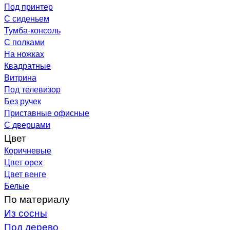
Под принтер
С сиденьем
Тумба-консоль
С полками
На ножках
Квадратные
Витрина
Под телевизор
Без ручек
Приставные офисные
С дверцами
Цвет
Коричневые
Цвет орех
Цвет венге
Белые
По материалу
Из сосны
Под дерево