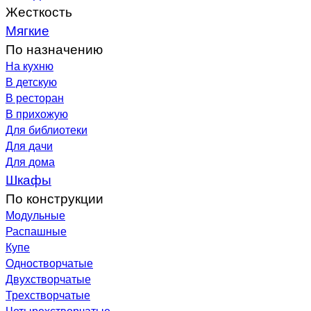
Жесткость
Мягкие
По назначению
На кухню
В детскую
В ресторан
В прихожую
Для библиотеки
Для дачи
Для дома
Шкафы
По конструкции
Модульные
Распашные
Купе
Одностворчатые
Двухстворчатые
Трехстворчатые
Четырехстворчатые