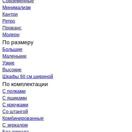
Современные
Минимализм
Кантри
Ретро
Прованс
Модерн
По размеру
Большие
Маленькие
Узкие
Высокие
Шкафы 50 см шириной
По комплектации
С полками
С ящиками
С крючками
Со штангой
Комбинированные
С зеркалом
Без зеркала