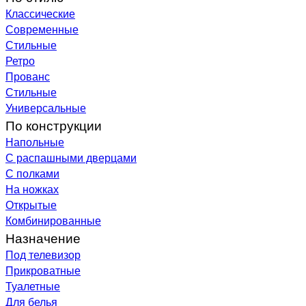
Классические
Современные
Стильные
Ретро
Прованс
Стильные
Универсальные
По конструкции
Напольные
С распашными дверцами
С полками
На ножках
Открытые
Комбинированные
Назначение
Под телевизор
Прикроватные
Туалетные
Для белья